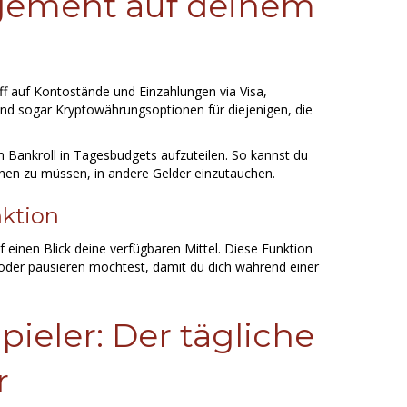
gement auf deinem
iff auf Kontostände und Einzahlungen via Visa,
 und sogar Kryptowährungsoptionen für diejenigen, die
in Bankroll in Tagesbudgets aufzuteilen. So kannst du
hen zu müssen, in andere Gelder einzutauchen.
nktion
f einen Blick deine verfügbaren Mittel. Diese Funktion
n oder pausieren möchtest, damit du dich während einer
pieler: Der tägliche
r