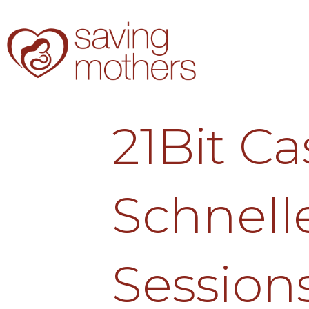
21Bit Ca
Schnell
Sessions