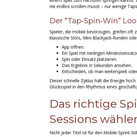
einem Spiel zum nächsten springen kannst. Da
nie endlos scrollen musst – nur wenige Taps 
Der “Tap‑Spin‑Win” Lo
Spieler, die mobile bevorzugen, greifen oft 
klassische Slots, Mini‑Blackjack-Runden ode
App öffnen.
Ein Spiel mit niedrigen Mindesteinsät
Spin oder Einsatz platzieren.
Das Ergebnis in Sekunden ansehen.
Entscheiden, ob man weiterspielt oder
Dieser schnelle Zyklus hält die Energie hoch
Glücksspiel in den Rhythmus eines geschäft
Das richtige Spi
Sessions wähle
Nicht jeder Titel ist für den Mobile‑Sprint‑