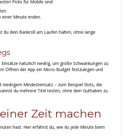
esten Picks für Mobile sind:
ten.
b einer Minute enden.
st du dein Bankroll am Laufen halten, ohne lange
egs
re Einsätze natürlich niedrig, um große Schwankungen zu
dem Öffnen der App ein Micro‑Budget festzulegen und
it niedrigem Mindesteinsatz – zum Beispiel Slots, die
o kannst du mehrere Titel testen, ohne dein Guthaben zu
deiner Zeit machen
inuten hast. Hier erfährst du, wie du jede Minute beim