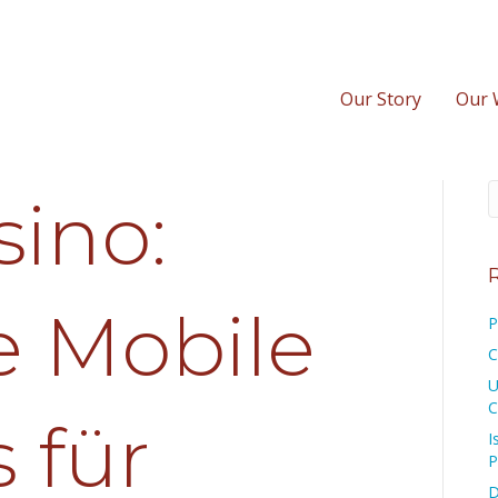
Our Story
Our 
sino:
e Mobile
P
C
U
C
 für
I
P
D