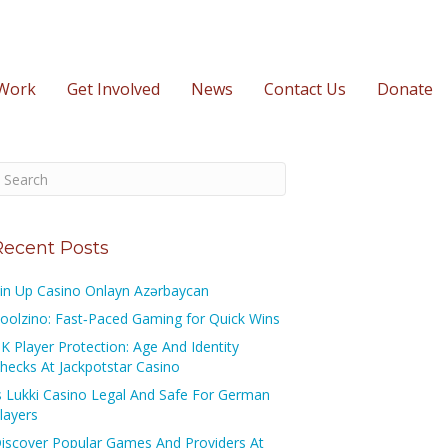
Work
Get Involved
News
Contact Us
Donate
Recent Posts
in Up Casino Onlayn Azərbaycan
oolzino: Fast‑Paced Gaming for Quick Wins
K Player Protection: Age And Identity
hecks At Jackpotstar Casino
s Lukki Casino Legal And Safe For German
layers
iscover Popular Games And Providers At