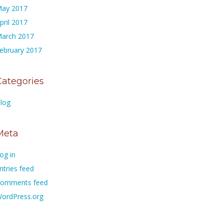
ay 2017
pril 2017
arch 2017
ebruary 2017
Categories
log
Meta
og in
ntries feed
omments feed
ordPress.org