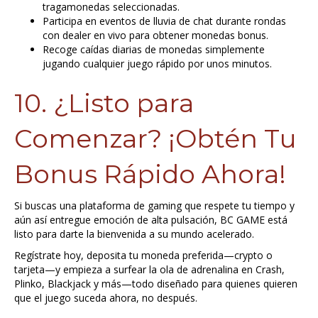
tragamonedas seleccionadas.
Participa en eventos de lluvia de chat durante rondas
con dealer en vivo para obtener monedas bonus.
Recoge caídas diarias de monedas simplemente
jugando cualquier juego rápido por unos minutos.
10. ¿Listo para
Comenzar? ¡Obtén Tu
Bonus Rápido Ahora!
Si buscas una plataforma de gaming que respete tu tiempo y
aún así entregue emoción de alta pulsación, BC GAME está
listo para darte la bienvenida a su mundo acelerado.
Regístrate hoy, deposita tu moneda preferida—crypto o
tarjeta—y empieza a surfear la ola de adrenalina en Crash,
Plinko, Blackjack y más—todo diseñado para quienes quieren
que el juego suceda ahora, no después.