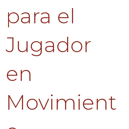
para el
Jugador
en
Movimient