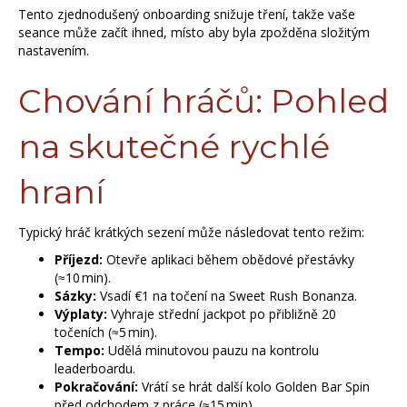
Tento zjednodušený onboarding snižuje tření, takže vaše
seance může začít ihned, místo aby byla zpožděna složitým
nastavením.
Chování hráčů: Pohled
na skutečné rychlé
hraní
Typický hráč krátkých sezení může následovat tento režim:
Příjezd:
Otevře aplikaci během obědové přestávky
(≈10 min).
Sázky:
Vsadí €1 na točení na Sweet Rush Bonanza.
Výplaty:
Vyhraje střední jackpot po přibližně 20
točeních (≈5 min).
Tempo:
Udělá minutovou pauzu na kontrolu
leaderboardu.
Pokračování:
Vrátí se hrát další kolo Golden Bar Spin
před odchodem z práce (≈15 min).