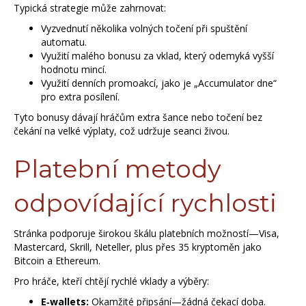
Typická strategie může zahrnovat:
Vyzvednutí několika volných točení při spuštění
automatu.
Využití malého bonusu za vklad, který odemyká vyšší
hodnotu mincí.
Využití denních promoakcí, jako je „Accumulator dne“
pro extra posílení.
Tyto bonusy dávají hráčům extra šance nebo točení bez
čekání na velké výplaty, což udržuje seanci živou.
Platební metody
odpovídající rychlosti
Stránka podporuje širokou škálu platebních možností—Visa,
Mastercard, Skrill, Neteller, plus přes 35 kryptoměn jako
Bitcoin a Ethereum.
Pro hráče, kteří chtějí rychlé vklady a výběry:
E‑wallets:
Okamžité připsání—žádná čekací doba.