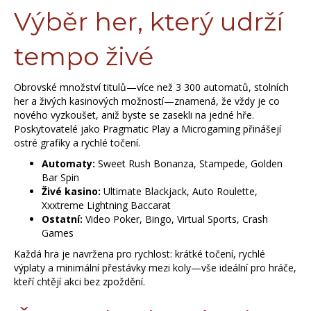
Výběr her, který udrží
tempo živé
Obrovské množství titulů—více než 3 300 automatů, stolních
her a živých kasinových možností—znamená, že vždy je co
nového vyzkoušet, aniž byste se zasekli na jedné hře.
Poskytovatelé jako Pragmatic Play a Microgaming přinášejí
ostré grafiky a rychlé točení.
Automaty:
Sweet Rush Bonanza, Stampede, Golden
Bar Spin
Živé kasino:
Ultimate Blackjack, Auto Roulette,
Xxxtreme Lightning Baccarat
Ostatní:
Video Poker, Bingo, Virtual Sports, Crash
Games
Každá hra je navržena pro rychlost: krátké točení, rychlé
výplaty a minimální přestávky mezi koly—vše ideální pro hráče,
kteří chtějí akci bez zpoždění.