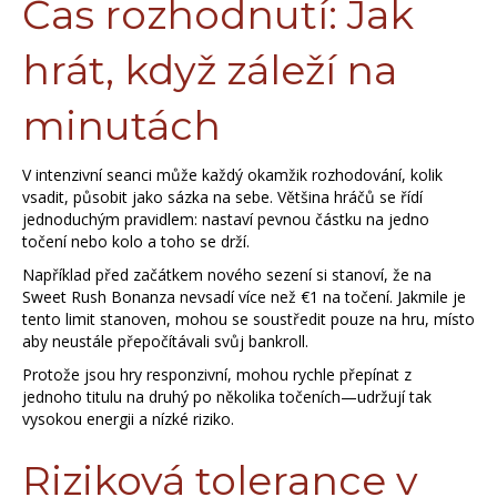
Čas rozhodnutí: Jak
hrát, když záleží na
minutách
V intenzivní seanci může každý okamžik rozhodování, kolik
vsadit, působit jako sázka na sebe. Většina hráčů se řídí
jednoduchým pravidlem: nastaví pevnou částku na jedno
točení nebo kolo a toho se drží.
Například před začátkem nového sezení si stanoví, že na
Sweet Rush Bonanza nevsadí více než €1 na točení. Jakmile je
tento limit stanoven, mohou se soustředit pouze na hru, místo
aby neustále přepočítávali svůj bankroll.
Protože jsou hry responzivní, mohou rychle přepínat z
jednoho titulu na druhý po několika točeních—udržují tak
vysokou energii a nízké riziko.
Riziková tolerance v