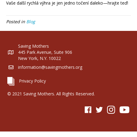
Vaše další rychlá výhra je jen jedno točení daleko—hrajte teď!
Posted in
Blog
Saving Mothers
445 Park Avenue, Suite 906
New York, N.Y. 10022
information@savingmothers.org
Privacy Policy
© 2021 Saving Mothers. All Rights Reserved.