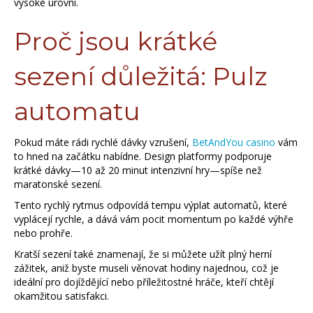
vysoké úrovni.
Proč jsou krátké
sezení důležitá: Pulz
automatu
Pokud máte rádi rychlé dávky vzrušení,
BetAndYou casino
vám
to hned na začátku nabídne. Design platformy podporuje
krátké dávky—10 až 20 minut intenzivní hry—spíše než
maratonské sezení.
Tento rychlý rytmus odpovídá tempu výplat automatů, které
vyplácejí rychle, a dává vám pocit momentum po každé výhře
nebo prohře.
Kratší sezení také znamenají, že si můžete užít plný herní
zážitek, aniž byste museli věnovat hodiny najednou, což je
ideální pro dojíždějící nebo příležitostné hráče, kteří chtějí
okamžitou satisfakci.