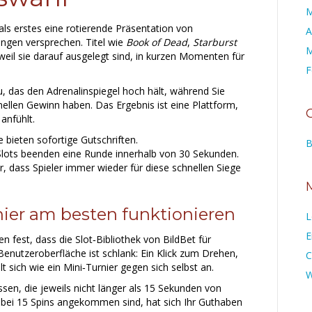
M
 als erstes eine rotierende Präsentation von
A
ungen versprechen. Titel wie
Book of Dead
,
Starburst
M
weil sie darauf ausgelegt sind, in kurzen Momenten für
F
au, das den Adrenalinspiegel hoch hält, während Sie
ellen Gewinn haben. Das Ergebnis ist eine Plattform,
 anfühlt.
e bieten sofortige Gutschriften.
B
 Slots beenden eine Runde innerhalb von 30 Sekunden.
r, dass Spieler immer wieder für diese schnellen Siege
ier am besten funktionieren
L
E
en fest, dass die Slot‑Bibliothek von BildBet für
Benutzeroberfläche ist schlank: Ein Klick zum Drehen,
C
 sich wie ein Mini‑Turnier gegen sich selbst an.
W
sen, die jeweils nicht länger als 15 Sekunden von
 bei 15 Spins angekommen sind, hat sich Ihr Guthaben