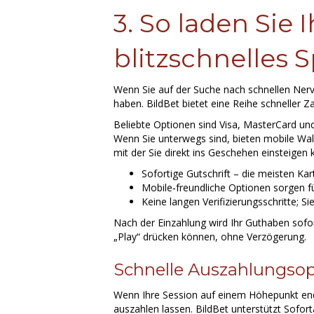
3. So laden Sie 
blitzschnelles 
Wenn Sie auf der Suche nach schnellen Nervenk
haben. BildBet bietet eine Reihe schneller 
Beliebte Optionen sind Visa, MasterCard und
Wenn Sie unterwegs sind, bieten mobile Walle
mit der Sie direkt ins Geschehen einsteigen
Sofortige Gutschrift – die meisten Kar
Mobile‑freundliche Optionen sorgen f
Keine langen Verifizierungsschritte; 
Nach der Einzahlung wird Ihr Guthaben sofo
„Play“ drücken können, ohne Verzögerung.
Schnelle Auszahlungso
Wenn Ihre Session auf einem Höhepunkt end
auszahlen lassen. BildBet unterstützt Sofort