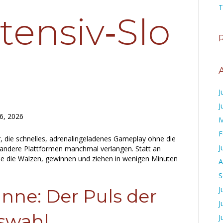
T
tensiv‑Slo
J
J
 6, 2026
M
F
er, die schnelles, adrenalingeladenes Gameplay ohne die
J
 andere Plattformen manchmal verlangen. Statt an
Sie die Walzen, gewinnen und ziehen in wenigen Minuten
A
S
J
inne: Der Puls der
J
uswahl
J