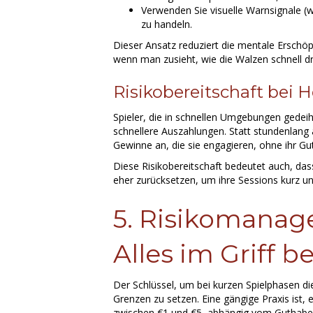
Verwenden Sie visuelle Warnsignale (w
zu handeln.
Dieser Ansatz reduziert die mentale Erschöp
wenn man zusieht, wie die Walzen schnell d
Risikobereitschaft bei 
Spieler, die in schnellen Umgebungen gedeihe
schnellere Auszahlungen. Statt stundenlang
Gewinne an, die sie engagieren, ohne ihr Gu
Diese Risikobereitschaft bedeutet auch, das
eher zurücksetzen, um ihre Sessions kurz und
5. Risikomana
Alles im Griff b
Der Schlüssel, um bei kurzen Spielphasen die
Grenzen zu setzen. Eine gängige Praxis ist,
zwischen €1 und €5, abhängig vom Guthabe