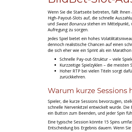
Wenn Sie die Startseite betreten, fällt Ihnen
High‑Payout‑Slots auf, die schnelle Auszahl
und
Sweet Bonanza
stehen im Mittelpunkt, 
Aufregung zu sorgen.
Jedes Spiel bietet ein hohes Volatilitätsnive
dennoch realistische Chancen auf einen schn
die sich eher wie ein Sprint als ein Marathon
Schnelle Pay-out‑Struktur – viele Spiel
Kurzzeitige Spielzyklen – die meisten
Hoher RTP bei vielen Titeln sorgt dafü
zurückkehren.
Warum kurze Sessions h
Spieler, die kurze Sessions bevorzugen, stell
schnelle Nervenkitzel entwickelt wurde. Die 
ein Button zum Beenden, und jeder Spin fühlt
Eine typische Session könnte 15 Spins umfas
Entscheidung bis Ergebnis dauern. Wenn Sie