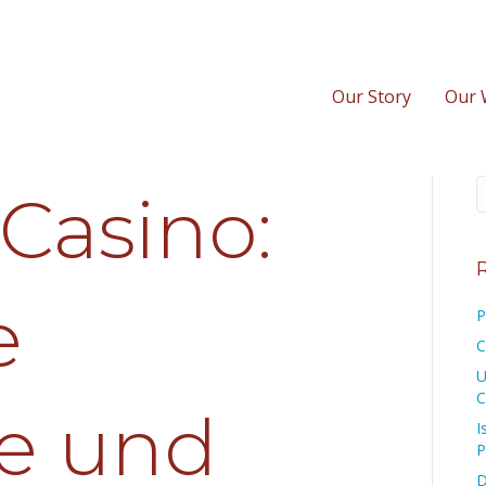
Our Story
Our 
 Casino:
e
P
C
U
C
e und
I
P
D