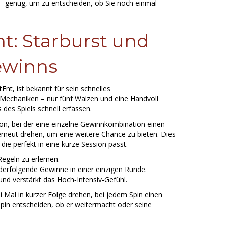
n – genug, um zu entscheiden, ob Sie noch einmal
ht: Starburst und
ewinns
tEnt, ist bekannt für sein schnelles
 Mechaniken – nur fünf Walzen und eine Handvoll
des Spiels schnell erfassen.
ion, bei der eine einzelne Gewinnkombination einen
rneut drehen, um eine weitere Chance zu bieten. Dies
die perfekt in eine kurze Session passt.
Regeln zu erlernen.
derfolgende Gewinne in einer einzigen Runde.
 und verstärkt das Hoch‑Intensiv‑Gefühl.
ei Mal in kurzer Folge drehen, bei jedem Spin einen
pin entscheiden, ob er weitermacht oder seine