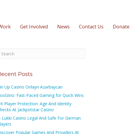
Work
Get Involved
News
Contact Us
Donate
Recent Posts
in Up Casino Onlayn Azərbaycan
oolzino: Fast‑Paced Gaming for Quick Wins
K Player Protection: Age And Identity
hecks At Jackpotstar Casino
s Lukki Casino Legal And Safe For German
layers
iscover Popular Games And Providers At