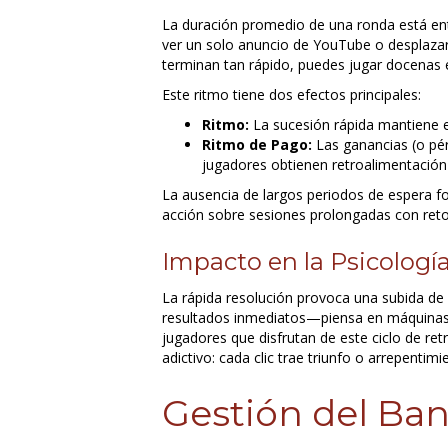
La duración promedio de una ronda está e
ver un solo anuncio de YouTube o desplazar
terminan tan rápido, puedes jugar docenas 
Este ritmo tiene dos efectos principales:
Ritmo:
La sucesión rápida mantiene 
Ritmo de Pago:
Las ganancias (o pér
jugadores obtienen retroalimentación
La ausencia de largos periodos de espera f
acción sobre sesiones prolongadas con reto
Impacto en la Psicologí
La rápida resolución provoca una subida de 
resultados inmediatos—piensa en máquinas
jugadores que disfrutan de este ciclo de re
adictivo: cada clic trae triunfo o arrepentimie
Gestión del Ban