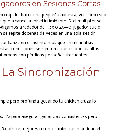
ugadores en Sesiones Cortas
tmo rápido: hacer una pequeña apuesta, ver cómo sube
 que alcance un nivel intimidante. Si el multiplier se
igamos alrededor de 1.5x o 2x—el jugador suele
ón se repite docenas de veces en una sola sesión.
 confianza en el instinto más que en un análisis
tas condiciones se sienten atraídos por las altas
ilibradas con pérdidas pequeñas frecuentes.
 La Sincronización
imple pero profunda: ¿cuándo tu chicken cruza lo
5x–2x para asegurar ganancias consistentes pero
5x ofrece mejores retornos mientras mantiene el