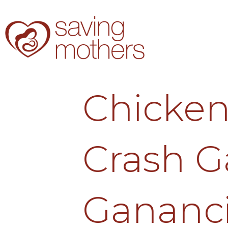
Chicken
Crash 
Gananc