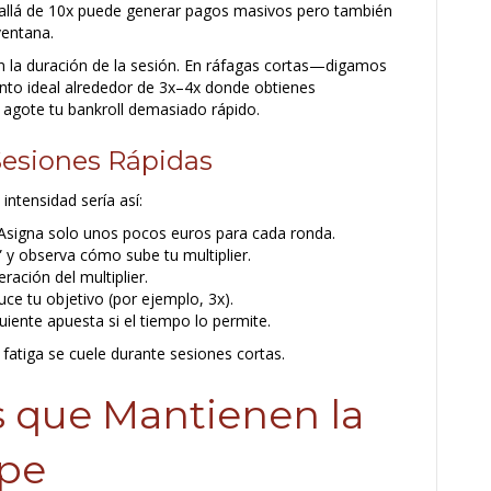
allá de 10x puede generar pagos masivos pero también
ventana.
con la duración de la sesión. En ráfagas cortas—digamos
to ideal alrededor de 3x–4x donde obtienes
 agote tu bankroll demasiado rápido.
Sesiones Rápidas
ntensidad sería así:
signa solo unos pocos euros para cada ronda.
” y observa cómo sube tu multiplier.
ración del multiplier.
ce tu objetivo (por ejemplo, 3x).
iente apuesta si el tiempo lo permite.
 fatiga se cuele durante sesiones cortas.
 que Mantienen la
ope