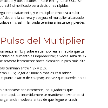
ier actual y dos botones: “Place Bet” y “Cash Out.” Sin
do está simplificado para decisiones rápidas.
ga inmediatamente, y el multiplier empieza a subir
t” detiene la carrera y asegura el multiplier alcanzado
d colapsa—crash—la ronda termina al instante y pierdes
Pulso del Multiplier
. Comienza en 1x y sube en tiempo real a medida que tu
locidad de aumento es impredecible; a veces salta de 1x
e arrastra lentamente hasta alcanzar un pico más alto.
as terminan entre 1.8x y 2.5x.
ran 100x; llegar a 1000x o más es casi mítico.
el punto exacto de colapso; una vez que sucede, no es
e o estancarse abruptamente, los jugadores que
peran aquí. La incertidumbre te mantiene adivinando si
na ganancia modesta antes de que llegue el crash.