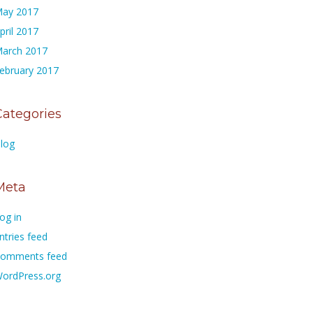
ay 2017
pril 2017
arch 2017
ebruary 2017
Categories
log
Meta
og in
ntries feed
omments feed
ordPress.org