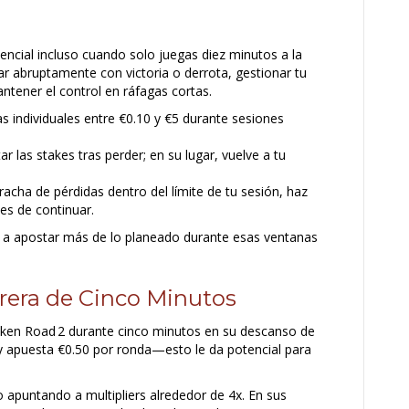
sencial incluso cuando solo juegas diez minutos a la
r abruptamente con victoria o derrota, gestionar tu
ntener el control en ráfagas cortas.
 individuales entre €0.10 y €5 durante sesiones
r las stakes tras perder; en su lugar, vuelve a tu
racha de pérdidas dentro del límite de tu sesión, haz
es de continuar.
r a apostar más de lo planeado durante esas ventanas
rrera de Cinco Minutos
cken Road 2 durante cinco minutos en su descanso de
 y apuesta €0.50 por ronda—esto le da potencial para
o apuntando a multipliers alrededor de 4x. En sus