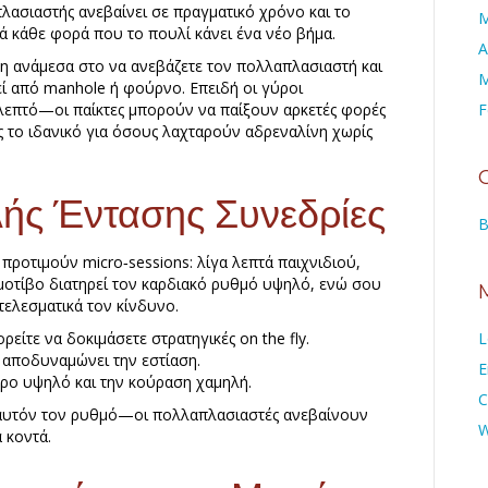
λασιαστής ανεβαίνει σε πραγματικό χρόνο και το
M
κά κάθε φορά που το πουλί κάνει ένα νέο βήμα.
A
η ανάμεσα στο να ανεβάζετε τον πολλαπλασιαστή και
M
αεί από manhole ή φούρνο. Επειδή οι γύροι
επτό—οι παίκτες μπορούν να παίξουν αρκετές φορές
F
 το ιδανικό για όσους λαχταρούν αδρεναλίνη χωρίς
λής Έντασης Συνεδρίες
B
προτιμούν micro‑sessions: λίγα λεπτά παιχνιδιού,
ο μοτίβο διατηρεί τον καρδιακό ρυθμό υψηλό, ενώ σου
τελεσματικά τον κίνδυνο.
είτε να δοκιμάσετε στρατηγικές on the fly.
L
υ αποδυναμώνει την εστίαση.
E
τρο υψηλό και την κούραση χαμηλή.
C
 αυτόν τον ρυθμό—οι πολλαπλασιαστές ανεβαίνουν
W
 κοντά.