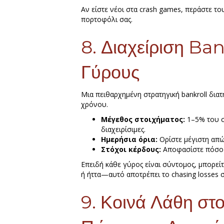
Αν είστε νέοι στα crash games, περάστε τ
πορτοφόλι σας.
8. Διαχείριση Ba
Γύρους
Μια πειθαρχημένη στρατηγική bankroll δια
χρόνου.
Μέγεθος στοιχήματος:
1–5% του σ
διαχειρίσιμες.
Ημερήσια όρια:
Ορίστε μέγιστη απώλ
Στόχοι κέρδους:
Αποφασίστε πόσο θ
Επειδή κάθε γύρος είναι σύντομος, μπορεί
ή ήττα—αυτό αποτρέπει το chasing losses 
9. Κοινά Λάθη στ