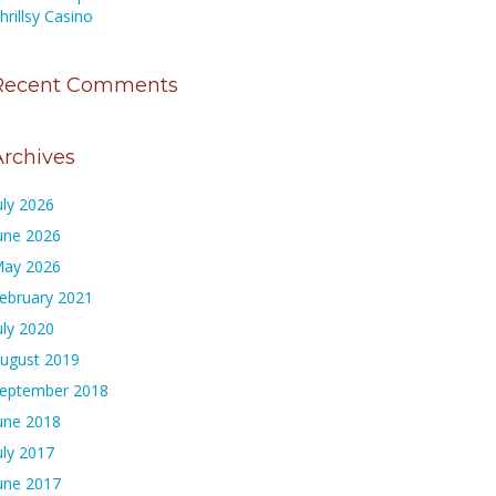
hrillsy Casino
Recent Comments
Archives
uly 2026
une 2026
ay 2026
ebruary 2021
uly 2020
ugust 2019
eptember 2018
une 2018
uly 2017
une 2017