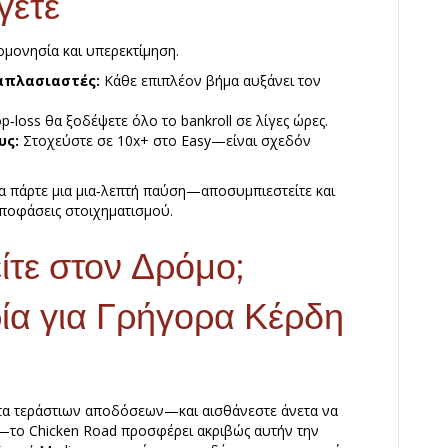
γετε
μονησία και υπερεκτίμηση.
απλασιαστές:
Κάθε επιπλέον βήμα αυξάνει τον
‑loss θα ξοδέψετε όλο το bankroll σε λίγες ώρες.
υς:
Στοχεύστε σε 10x+ στο Easy—είναι σχεδόν
ττα πάρτε μια μια‑λεπτή παύση—αποσυμπιεστείτε και
αποφάσεις στοιχηματισμού.
είτε στον Δρόμο;
ρία για Γρήγορα Κέρδη
ητα τεράστιων αποδόσεων—και αισθάνεστε άνετα να
s—το Chicken Road προσφέρει ακριβώς αυτήν την