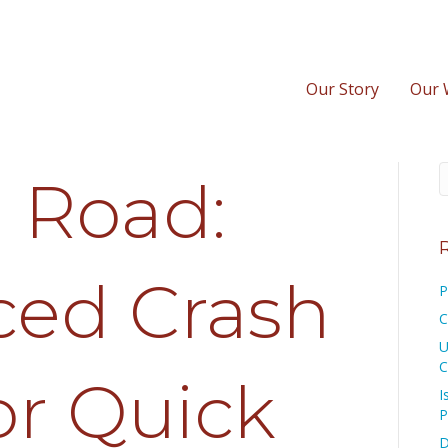
Our Story
Our 
 Road:
ced Crash
P
C
U
C
r Quick
I
P
D