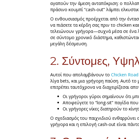
αγαπούν την άμεση ανταπόκριση: ο πολλαπ
πράσινο κουμπί “cash‑out” λάμπει ελκυστι
Ο ενθουσιασμός προέρχεται από την έντασ
να πιάσετε τα κέρδη σας πριν το chicken κ
τελειώνουν γρήγορα—συχνά μέσα σε ένα λ
σε σύντομο χρονικό διάστημα, καθιστώντας
μεγάλη δέσμευση.
2. Σύντομες, Υψη
Αυτοί που απολαμβάνουν το
Chicken Road
λίγα bets, και μια γρήγορη παύση. Αυτό τ
επιτρέπει ταυτόχρονα να διαχειρίζεσαι απο
Οι γρήγοροι γύροι σημαίνουν ότι μπορ
Αποφεύγετε το “long‑sit” παγίδα πο
Οι γρήγορες νίκες διατηρούν το κίνη
Ο σχεδιασμός του παιχνιδιού ενθαρρύνει
γρήγορα και η επιλογή cash‑out είναι πάντα