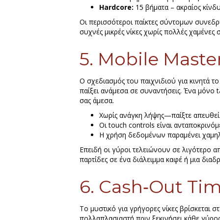
Hardcore:
15 βήματα – ακραίος κίνδ
Οι περισσότεροι παίκτες σύντομων συνεδ
συχνές μικρές νίκες χωρίς πολλές χαμένες σ
5. Mobile Maste
Ο σχεδιασμός του παιχνιδιού για κινητά το
παίξει ανάμεσα σε συναντήσεις. Ένα μόνο t
σας άμεσα.
Χωρίς ανάγκη λήψης—παίξτε απευθεία
Οι touch controls είναι ανταποκρινό
Η χρήση δεδομένων παραμένει χαμηλή
Επειδή οι γύροι τελειώνουν σε λιγότερο α
παρτίδες σε ένα διάλειμμα καφέ ή μια διαδ
6. Cash‑Out Tim
Το μυστικό για γρήγορες νίκες βρίσκεται 
πολλαπλασιαστή πριν ξεκινήσει κάθε γύρος