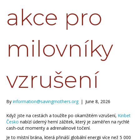
akce pro
milovníky
vzrušení
By
information@savingmothers.org
|
June 8, 2026
Když jste na cestách a toužíte po okamžitém vzrušení,
Kinbet
Česko
nabízí úderný herní zážitek, který je zaměřen na rychlé
cash‑out momenty a adrenalinové točení.
Je to místní brána, která přináší globální energii více než 5 000