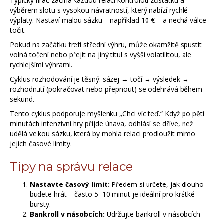
Typický hráč začíná každou relaci kontrolou zůstatku a
výběrem slotu s vysokou návratností, který nabízí rychlé
výplaty. Nastaví malou sázku – například 10 € – a nechá válce
točit.
Pokud na začátku trefí střední výhru, může okamžitě spustit
volná točení nebo přejít na jiný titul s vyšší volatilitou, ale
rychlejšími výhrami.
Cyklus rozhodování je těsný: sázej → točí → výsledek →
rozhodnutí (pokračovat nebo přepnout) se odehrává během
sekund.
Tento cyklus podporuje myšlenku „Chci víc teď.“ Když po pěti
minutách intenzivní hry přijde únava, odhlásí se dříve, než
udělá velkou sázku, která by mohla relaci prodloužit mimo
jejich časové limity.
Tipy na správu relace
Nastavte časový limit:
Předem si určete, jak dlouho
budete hrát – často 5–10 minut je ideální pro krátké
bursty.
Bankroll v násobcích:
Udržujte bankroll v násobcích