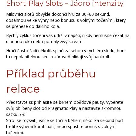
Short‑Play Slots – Jádro intenzity
Milovníci slotů obvykle dokončí hru za 30–60 sekund,
dosáhnou velké výhry nebo bonusu s volnými točeními, který
se přenese do dalšího kola.
Rychlý cyklus točení vás udrží v napětí; nikdy nemusíte čekat na
dlouhou ruku nebo pomalý živý stream.
Hráči často řadí několik spinů za sebou v rychlém sledu, honí
tu nepolapitelnou sérii a zároveň hlídají svůj bankroll.
Příklad průběhu
relace
Představte si: přihlásíte se během obědové pauzy, vyberete
svůj oblíbený slot od Pragmatic Play a nastavíte skromnou
sázku 5 €.
Stroj se rozsvítí, válce se točí a během několika sekund buď
trefíte výherní kombinaci, nebo spustíte bonus s volnými
točeními.