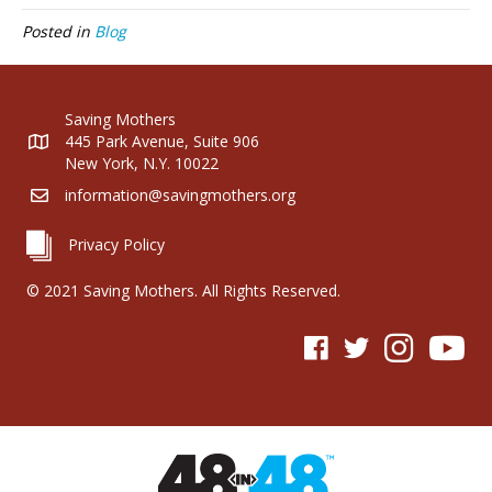
Posted in
Blog
Saving Mothers
445 Park Avenue, Suite 906
New York, N.Y. 10022
information@savingmothers.org
Privacy Policy
© 2021 Saving Mothers. All Rights Reserved.