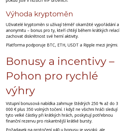
pokud jste v nižších VIP úrovních.
Výhoda kryptoměn
Uživatelé kryptoměn si užívají téměř okamžité vypořádání a
anonymitu – bonus pro ty, kteří chtějí během krátkých relací
zachovat diskrétnost své herní aktivity.
Platforma podporuje BTC, ETH, USDT a Ripple mezi jinými.
Bonusy a incentivy –
Pohon pro rychlé
výhry
Vstupní bonusová nabídka zahrnuje štědrých 250 % až do 3
000 € plus 350 volných točení. I když ne všichni hráči sledují
tyto velké částky při krátkých hrách, poskytují potřebnou
finanční rezervu pro riskantnější krátké bursty.
Požadavek na protočení x40 u bonusu je vysoký, ale