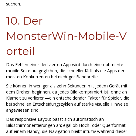
suchen.
10. Der
MonsterWin‑Mobile‑V
orteil
Das Fehlen einer dedizierten App wird durch eine optimierte
mobile Seite ausgeglichen, die schneller lädt als die Apps der
meisten Konkurrenten bei niedriger Bandbreite.
Sie können in weniger als zehn Sekunden mit jedem Gerät mit
dem Drehen beginnen, da jedes Bild komprimiert ist, ohne an
Klarheit zu verlieren—ein entscheidender Faktor für Spieler, die
bei schnellen Entscheidungszyklen auf starke visuelle Hinweise
angewiesen sind.
Das responsive Layout passt sich automatisch an
Bildschirmorientierungen an; egal ob Hoch‑ oder Querformat
auf einem Handy, die Navigation bleibt intuitiv während dieser