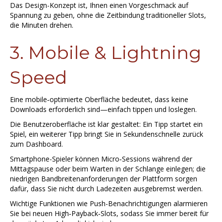
Das Design-Konzept ist, Ihnen einen Vorgeschmack auf
Spannung zu geben, ohne die Zeitbindung traditioneller Slots,
die Minuten drehen.
3. Mobile & Lightning
Speed
Eine mobile‑optimierte Oberfläche bedeutet, dass keine
Downloads erforderlich sind—einfach tippen und loslegen.
Die Benutzeroberfläche ist klar gestaltet: Ein Tipp startet ein
Spiel, ein weiterer Tipp bringt Sie in Sekundenschnelle zurück
zum Dashboard.
Smartphone-Spieler können Micro‑Sessions während der
Mittagspause oder beim Warten in der Schlange einlegen; die
niedrigen Bandbreitenanforderungen der Plattform sorgen
dafür, dass Sie nicht durch Ladezeiten ausgebremst werden.
Wichtige Funktionen wie Push-Benachrichtigungen alarmieren
Sie bei neuen High‑Payback‑Slots, sodass Sie immer bereit für