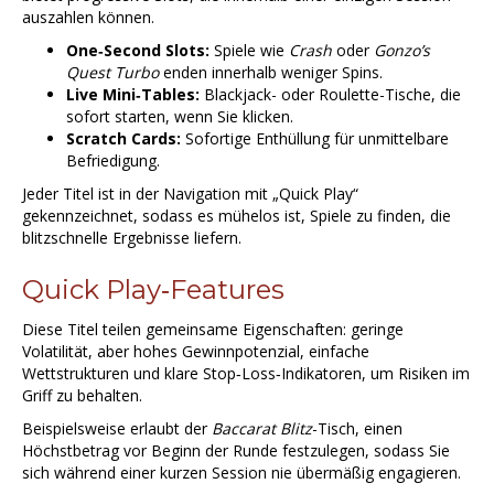
auszahlen können.
One‑Second Slots:
Spiele wie
Crash
oder
Gonzo’s
Quest Turbo
enden innerhalb weniger Spins.
Live Mini‑Tables:
Blackjack- oder Roulette-Tische, die
sofort starten, wenn Sie klicken.
Scratch Cards:
Sofortige Enthüllung für unmittelbare
Befriedigung.
Jeder Titel ist in der Navigation mit „Quick Play“
gekennzeichnet, sodass es mühelos ist, Spiele zu finden, die
blitzschnelle Ergebnisse liefern.
Quick Play‑Features
Diese Titel teilen gemeinsame Eigenschaften: geringe
Volatilität, aber hohes Gewinnpotenzial, einfache
Wettstrukturen und klare Stop‑Loss‑Indikatoren, um Risiken im
Griff zu behalten.
Beispielsweise erlaubt der
Baccarat Blitz
-Tisch, einen
Höchstbetrag vor Beginn der Runde festzulegen, sodass Sie
sich während einer kurzen Session nie übermäßig engagieren.