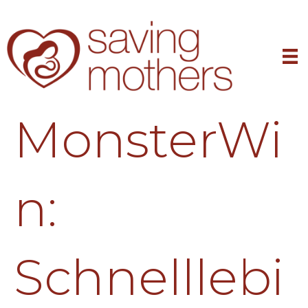
MonsterWi
n:
Schnelllebi