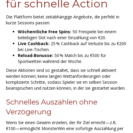
für schnelle Action
Die Plattform bietet zeitabhängige Angebote, die perfekt in
kurze Sessions passen:
Wöchentliche Free Spins:
50 Freispiele bei einem
beliebigen Slot nach einer Einzahlung von €20.
Live Cashback:
25 % Cashback auf Verluste bis zu €200
bei Live‑Tischen.
Reload‑Bonusse:
50 % Match bis zu €500 für
Sportwetten während der Woche.
Diese Aktionen sind so gestaltet, dass sie schnell aktiviert
werden können; keine langen Wettanforderungen oder
komplizierte Schritte, sodass Spieler sie im selben Session
beanspruchen und nutzen können, in der sie gestartet wurden.
Schnelles Auszahlen ohne
Verzögerung
Wenn Sie einen Gewinn erzielen, der Ihr Ziel erreicht—z.B.
€100—ermöglicht MonsterWin eine sofortige Auszahlung per