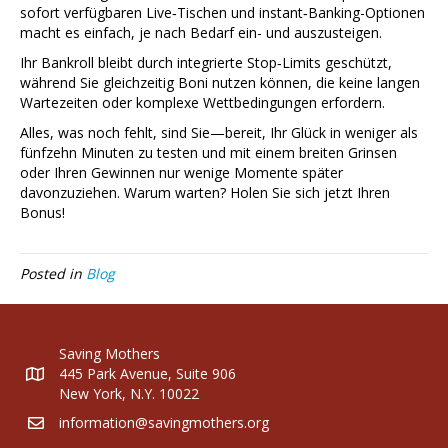
sofort verfügbaren Live‑Tischen und instant‑Banking-Optionen
macht es einfach, je nach Bedarf ein- und auszusteigen.
Ihr Bankroll bleibt durch integrierte Stop‑Limits geschützt,
während Sie gleichzeitig Boni nutzen können, die keine langen
Wartezeiten oder komplexe Wettbedingungen erfordern.
Alles, was noch fehlt, sind Sie—bereit, Ihr Glück in weniger als
fünfzehn Minuten zu testen und mit einem breiten Grinsen
oder Ihren Gewinnen nur wenige Momente später
davonzuziehen. Warum warten? Holen Sie sich jetzt Ihren
Bonus!
Posted in
Blog
Saving Mothers
445 Park Avenue, Suite 906
New York, N.Y. 10022
information@savingmothers.org