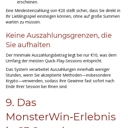
erscheinen.
Eine Mindesteinzahlung von €20 stellt sicher, dass Sie direkt in
Ihr Lieblingsspiel einsteigen können, ohne auf große Summen
warten zu müssen.
Keine Auszahlungsgrenzen, die
Sie aufhalten
Der minimale Auszahlungsbetrag liegt bei nur €10, was dem
Umfang der meisten Quick‑Play‑Sessions entspricht.
Das System verarbeitet Auszahlungen innerhalb weniger
Stunden, wenn Sie akzeptierte Methoden—insbesondere
Krypto—verwenden, sodass Ihre Gewinne fast sofort nach
Ende Ihrer Session bei Ihnen sind.
9. Das
MonsterWin‑Erlebnis