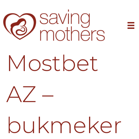
Mostbet
AZ –
bukmeker