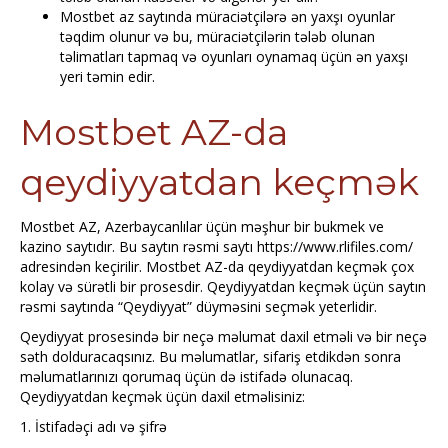
Mostbet az saytında müraciətçilərə ən yaxşı oyunlar
təqdim olunur və bu, müraciətçilərin tələb olunan
təlimatları tapmaq və oyunları oynamaq üçün ən yaxşı
yeri təmin edir.
Mostbet AZ-da
qeydiyyatdan keçmək
Mostbet AZ, Azerbaycanlılar üçün məşhur bir bukmek ve
kazino saytıdır. Bu saytın rəsmi saytı https://www.rlifiles.com/
adresindən keçirilir. Mostbet AZ-da qeydiyyatdan keçmək çox
kolay və sürətli bir prosesdir. Qeydiyyatdan keçmək üçün saytın
rəsmi saytında “Qeydiyyat” düyməsini seçmək yeterlidir.
Qeydiyyat prosesində bir neçə məlumat daxil etməli və bir neçə
səth dolduracaqsınız. Bu məlumatlar, sifariş etdikdən sonra
məlumatlarınızı qorumaq üçün də istifadə olunacaq.
Qeydiyyatdan keçmək üçün daxil etməlisiniz:
1. İstifadəçi adı və şifrə