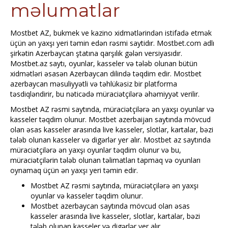
məlumatlar
Mostbet AZ, bukmek ve kazino xidmətlərindən istifadə etmək
üçün ən yaxşı yeri təmin edən rəsmi saytidır. Mostbet.com adlı
şirkətin Azerbaycan ştatına qarşılık gələn versiyasıdır.
Mostbet.az saytı, oyunlar, kasseler və tələb olunan bütün
xidmətləri əsasən Azerbaycan dilində təqdim edir. Mostbet
azerbaycan məsuliyyətli və təhlükəsiz bir platforma
təsdiqləndirir, bu nəticədə müraciətçilərə əhəmiyyət verilir.
Mostbet AZ rəsmi saytında, müraciətçilərə ən yaxşı oyunlar və
kasseler təqdim olunur. Mostbet azerbaijan saytında mövcud
olan əsas kasseler arasında live kasseler, slotlar, kartalar, bəzi
tələb olunan kasseler və digərlər yer alır. Mostbet az saytında
müraciətçilərə ən yaxşı oyunlar təqdim olunur və bu,
müraciətçilərin tələb olunan təlimatları tapmaq və oyunları
oynamaq üçün ən yaxşı yeri təmin edir.
Mostbet AZ rəsmi saytında, müraciətçilərə ən yaxşı
oyunlar və kasseler təqdim olunur.
Mostbet azerbaycan saytında mövcud olan əsas
kasseler arasında live kasseler, slotlar, kartalar, bəzi
tələb olunan kasseler və digərlər yer alır.