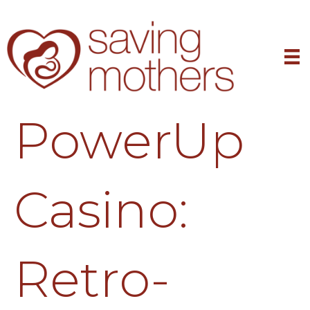
PowerUp
Casino:
Retro-