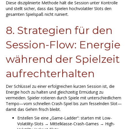
Diese disziplinierte Methode hält die Session unter Kontrolle
und stellt sicher, dass das Spielen hochvolatiler Slots den
gesamten Spielspaß nicht ruiniert.
8. Strategien für den
Session-Flow: Energie
während der Spielzeit
aufrechterhalten
Der Schlüssel zu einer erfolgreichen kurzen Session ist, die
Energie hoch zu halten und gleichzeitig Ermüdung zu
vermeiden. Spieler rotieren durch Spiele mit unterschiedlichem
Tempo—vom schnellen Crash-Spiel bis zum fesselnden Slot—
damit das Gehirn frisch bleibt.
Erstellen Sie eine „Game-Ladder“: starten mit Low-
Volatility-Slots → Mittelklasse-Crash-Games → High-