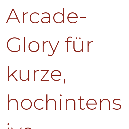
Arcade-
Glory für
kurze,
hochintens