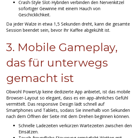
Crash-Style Slot-Hybriden verbinden den Nervenkitzel
sofortiger Gewinne mit einem Hauch von
Geschicklichkeit.
Da jeder Walze in etwa 1,5 Sekunden dreht, kann die gesamte
Session beendet sein, bevor Ihr Kaffee abgekühlt ist.
3. Mobile Gameplay,
das für unterwegs
gemacht ist
Obwohl PowerUp keine dedizierte App anbietet, ist das mobile
Browser-Layout so elegant, dass es ein app-ähnliches Gefühl
vermittelt. Das responsive Design lädt schnell auf
Smartphones und Tablets, sodass Sie innerhalb von Sekunden
nach dem Öffnen der Seite mit dem Drehen beginnen können.
Schnelle Ladezeiten verkürzen Wartezeiten zwischen den
Einsätzen.
Touch-freundliche Steuerung ermöglicht Wetten mit