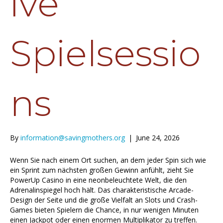
ive
Spielsessio
ns
By
information@savingmothers.org
|
June 24, 2026
Wenn Sie nach einem Ort suchen, an dem jeder Spin sich wie
ein Sprint zum nächsten großen Gewinn anfühlt, zieht Sie
PowerUp Casino in eine neonbeleuchtete Welt, die den
Adrenalinspiegel hoch hält. Das charakteristische Arcade-
Design der Seite und die große Vielfalt an Slots und Crash-
Games bieten Spielern die Chance, in nur wenigen Minuten
einen Jackpot oder einen enormen Multiplikator zu treffen.