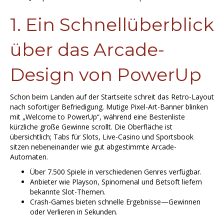
1. Ein Schnellüberblick
über das Arcade-
Design von PowerUp
Schon beim Landen auf der Startseite schreit das Retro-Layout
nach sofortiger Befriedigung. Mutige Pixel-Art-Banner blinken
mit „Welcome to PowerUp“, während eine Bestenliste
kürzliche große Gewinne scrollt. Die Oberfläche ist
übersichtlich; Tabs für Slots, Live-Casino und Sportsbook
sitzen nebeneinander wie gut abgestimmte Arcade-
Automaten.
Über 7.500 Spiele in verschiedenen Genres verfügbar.
Anbieter wie Playson, Spinomenal und Betsoft liefern
bekannte Slot-Themen.
Crash-Games bieten schnelle Ergebnisse—Gewinnen
oder Verlieren in Sekunden.