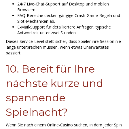
24/7 Live-Chat-Support auf Desktop und mobilen
Browsern.
FAQ-Bereiche decken gängige Crash-Game-Regeln und
Slot-Mechaniken ab.
E-Mail-Support für detailliertere Anfragen; typische
Antwortzeit unter zwei Stunden.
Dieses Service-Level stellt sicher, dass Spieler ihre Session nie
lange unterbrechen müssen, wenn etwas Unerwartetes
passiert.
10. Bereit für Ihre
nächste kurze und
spannende
Spielnacht?
Wenn Sie nach einem Online-Casino suchen, in dem jeder Spin