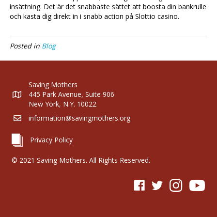
insättning. Det är det snabbaste sättet att boosta din bankrulle
och kasta dig direkt in i snabb action på Slottio casino.
Posted in
Blog
Saving Mothers
445 Park Avenue, Suite 906
New York, N.Y. 10022
information@savingmothers.org
Privacy Policy
© 2021 Saving Mothers. All Rights Reserved.