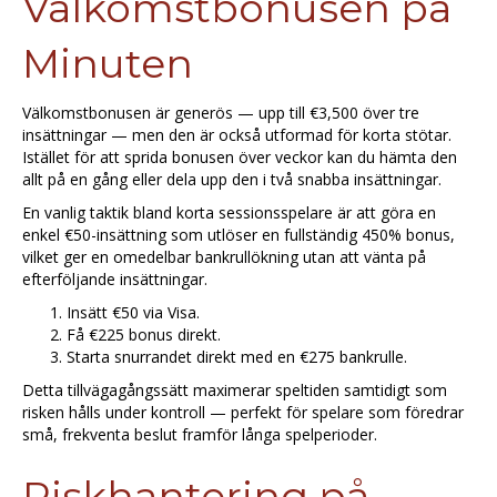
Välkomstbonusen på
Minuten
Välkomstbonusen är generös — upp till €3,500 över tre
insättningar — men den är också utformad för korta stötar.
Istället för att sprida bonusen över veckor kan du hämta den
allt på en gång eller dela upp den i två snabba insättningar.
En vanlig taktik bland korta sessionsspelare är att göra en
enkel €50-insättning som utlöser en fullständig 450% bonus,
vilket ger en omedelbar bankrullökning utan att vänta på
efterföljande insättningar.
Insätt €50 via Visa.
Få €225 bonus direkt.
Starta snurrandet direkt med en €275 bankrulle.
Detta tillvägagångssätt maximerar speltiden samtidigt som
risken hålls under kontroll — perfekt för spelare som föredrar
små, frekventa beslut framför långa spelperioder.
Riskhantering på