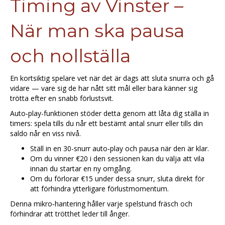
Timing av Vinster –
När man ska pausa
och nollställa
En kortsiktig spelare vet när det är dags att sluta snurra och gå
vidare — vare sig de har nått sitt mål eller bara känner sig
trötta efter en snabb förlustsvit.
Auto‑play-funktionen stöder detta genom att låta dig ställa in
timers: spela tills du når ett bestämt antal snurr eller tills din
saldo når en viss nivå.
Ställ in en 30-snurr auto‑play och pausa när den är klar.
Om du vinner €20 i den sessionen kan du välja att vila
innan du startar en ny omgång.
Om du förlorar €15 under dessa snurr, sluta direkt för
att förhindra ytterligare förlustmomentum.
Denna mikro‑hantering håller varje spelstund fräsch och
förhindrar att trötthet leder till ånger.