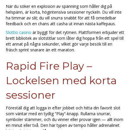
När du söker en explosion av spänning som håller dig på
helspänn, är korta, högintensiva sessioner nyckeln. Du vill inte
ha timmar av slit; du vill snurra snabbt för att få omedelbar
feedback och en chans att casha ut innan nästa kaffepaus.
Slottio casino
är byggt för det rytmen. Plattformen erbjuder ett
brett bibliotek av slotstitlar som låter dig hoppa från ett spel till
ett annat på några sekunder, vilket gör varje besök till en
fräsch sprint snarare än ett maraton.
Rapid Fire Play –
Lockelsen med korta
sessioner
Föreställ dig att logga in efter jobbet och hitta din favorit slot
som väntar med en tydlig “Play”-knapp. Rullarna snurrar,
symboler stämmer, och du vinner eller provar igen — allt inom
en minut eller två. Den här typen av tempo håller adrenalinet