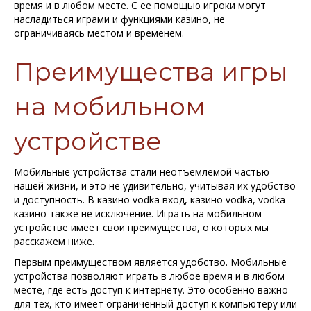
время и в любом месте. С ее помощью игроки могут
насладиться играми и функциями казино, не
ограничиваясь местом и временем.
Преимущества игры
на мобильном
устройстве
Мобильные устройства стали неотъемлемой частью
нашей жизни, и это не удивительно, учитывая их удобство
и доступность. В казино vodka вход, казино vodka, vodka
казино также не исключение. Играть на мобильном
устройстве имеет свои преимущества, о которых мы
расскажем ниже.
Первым преимуществом является удобство. Мобильные
устройства позволяют играть в любое время и в любом
месте, где есть доступ к интернету. Это особенно важно
для тех, кто имеет ограниченный доступ к компьютеру или