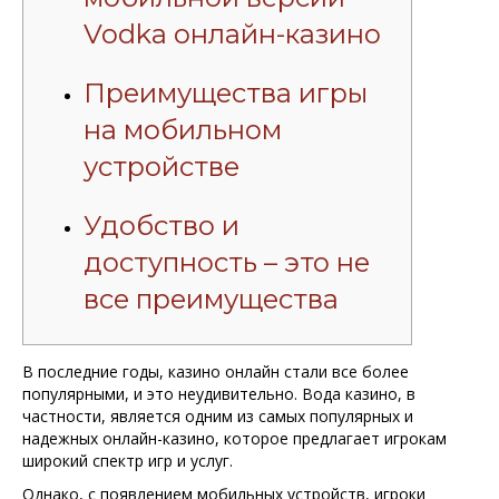
Vodka онлайн-казино
Преимущества игры
на мобильном
устройстве
Удобство и
доступность – это не
все преимущества
В последние годы, казино онлайн стали все более
популярными, и это неудивительно. Вода казино, в
частности, является одним из самых популярных и
надежных онлайн-казино, которое предлагает игрокам
широкий спектр игр и услуг.
Однако, с появлением мобильных устройств, игроки