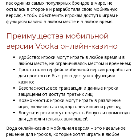
как один из самых популярных брендов в мире, не
осталась в стороне и разработала свою мобильную
версию, чтобы обеспечить игрокам доступ к играм и
функциям казино в любом месте и в любое время.
Преимущества мобильной
версии Vodka онлайн-казино
Удобство: игроки могут играть в любое время и в
любом месте, не ограничиваясь местом и временем;
Простота: интерфейс мобильной версии разработан
для простого и быстрого доступа к функциям
казино;
Безопасность: все транзакции и данные игрока
защищены от доступа третьих лиц;
Возможности: игроки могут играть в различные
игры, включая слоты, карточные игры и рулетку;
Бонусы: игроки могут получать бонусы и промокоды
для дополнительных выигрышей;
Вода онлайн-казино мобильная версия – это идеальное
решение для игроков, которые хотят играть в любое