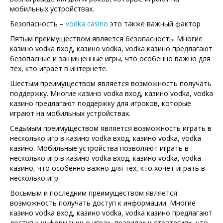
мобильных устройствах.
Безопасность –
vodka casino
это также важный фактор
Пятым преимуществом является безопасность. Многие
казино vodka вход, казино vodka, vodka казино предлагают
безопасные и защищенные игры, что особенно важно для
тех, кто играет в интернете.
Шестым преимуществом является возможность получать
поддержку. Многие казино vodka вход, казино vodka, vodka
казино предлагают поддержку для игроков, которые
играют на мобильных устройствах.
Седьмым преимуществом является возможность играть в
несколько игр в казино vodka вход, казино vodka, vodka
казино. Мобильные устройства позволяют играть в
несколько игр в казино vodka вход, казино vodka, vodka
казино, что особенно важно для тех, кто хочет играть в
несколько игр.
Восьмым и последним преимуществом является
возможность получать доступ к информации. Многие
казино vodka вход, казино vodka, vodka казино предлагают
доступ к информации о играх, правилах и стратегиях, что