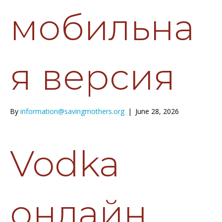
мобильна
я версия
By
information@savingmothers.org
|
June 28, 2026
Vodka
онлайн