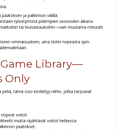
ina:
 päätöksen ja palkinnon välillä.
estäen tylsistymistä pidempien sessioiden aikana.
yömatkoihin tai lounastaukoihin—vain muutama minuutti
iseen ominaisuuteen, aina slotin nopeasta spin-
ädenvalintaan.
e Game Library—
s Only
eliä, tämä osio keskittyy niihin, jotka tarjoavat
a nopeat voitot.
liteetti mutta räjähtävät voitot hetkessä.
palkinnon päätökset.