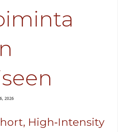
oiminta
n
iseen
 6, 2026
Short, High‑Intensity