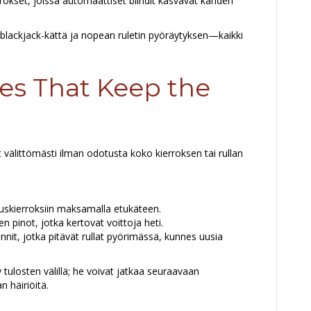
rrokset, joissa automaattiset blindit kasvavat kahden
a blackjack-kättä ja nopean ruletin pyöräytyksen—kaikki
es That Keep the
t välittömästi ilman odotusta koko kierroksen tai rullan
uskierroksiin maksamalla etukäteen.
en pinot, jotka kertovat voittoja heti.
nit, jotka pitävät rullat pyörimässä, kunnes uusia
tulosten välillä; he voivat jatkaa seuraavaan
 häiriöitä.