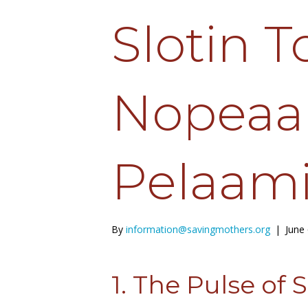
Slotin T
Nopeaa
Pelaam
By
information@savingmothers.org
|
June
1. The Pulse of 