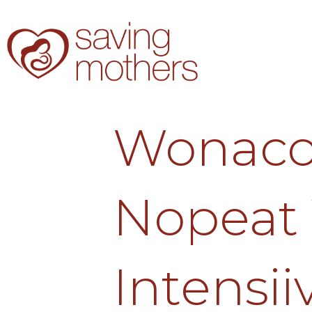
Wonaco 
Nopeat V
Intensii