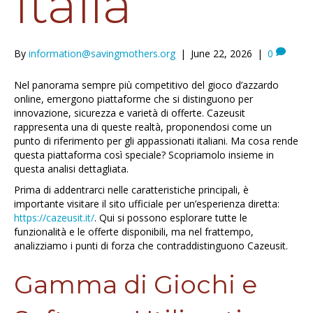
Italia
By
information@savingmothers.org
|
June 22, 2026
|
0
Nel panorama sempre più competitivo del gioco d’azzardo
online, emergono piattaforme che si distinguono per
innovazione, sicurezza e varietà di offerte. Cazeusit
rappresenta una di queste realtà, proponendosi come un
punto di riferimento per gli appassionati italiani. Ma cosa rende
questa piattaforma così speciale? Scopriamolo insieme in
questa analisi dettagliata.
Prima di addentrarci nelle caratteristiche principali, è
importante visitare il sito ufficiale per un’esperienza diretta:
https://cazeusit.it/
. Qui si possono esplorare tutte le
funzionalità e le offerte disponibili, ma nel frattempo,
analizziamo i punti di forza che contraddistinguono Cazeusit.
Gamma di Giochi e