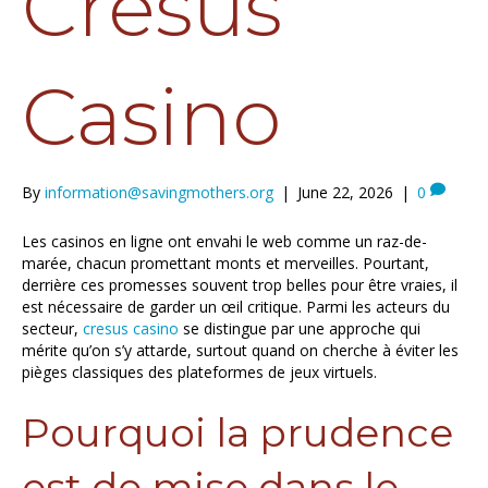
Cresus
Casino
By
information@savingmothers.org
|
June 22, 2026
|
0
Les casinos en ligne ont envahi le web comme un raz-de-
marée, chacun promettant monts et merveilles. Pourtant,
derrière ces promesses souvent trop belles pour être vraies, il
est nécessaire de garder un œil critique. Parmi les acteurs du
secteur,
cresus casino
se distingue par une approche qui
mérite qu’on s’y attarde, surtout quand on cherche à éviter les
pièges classiques des plateformes de jeux virtuels.
Pourquoi la prudence
est de mise dans le