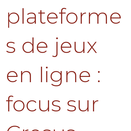
plateforme
s de jeux
en ligne :
focus sur