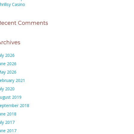
hrillsy Casino
Recent Comments
Archives
uly 2026
une 2026
ay 2026
ebruary 2021
uly 2020
ugust 2019
eptember 2018
une 2018
uly 2017
une 2017