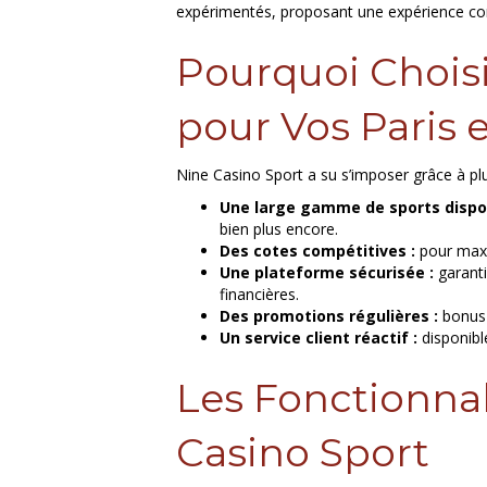
expérimentés, proposant une expérience com
Pourquoi Choisi
pour Vos Paris 
Nine Casino Sport a su s’imposer grâce à plus
Une large gamme de sports dispon
bien plus encore.
Des cotes compétitives :
pour maxi
Une plateforme sécurisée :
garanti
financières.
Des promotions régulières :
bonus 
Un service client réactif :
disponibl
Les Fonctionnal
Casino Sport