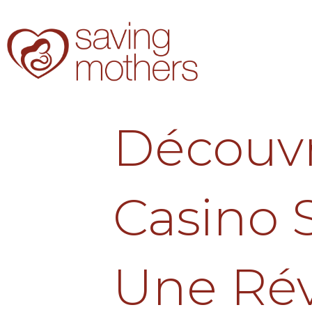
Découvr
Casino S
Une Rév