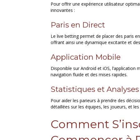
Pour offrir une expérience utilisateur optima
innovantes :
Paris en Direct
Le live betting permet de placer des paris 
offrant ainsi une dynamique excitante et des
Application Mobile
Disponible sur Android et iOS, l’application 
navigation fluide et des mises rapides.
Statistiques et Analyses
Pour aider les parieurs à prendre des décis
détaillées sur les équipes, les joueurs, et l
Comment S’insc
Commencer à Pa