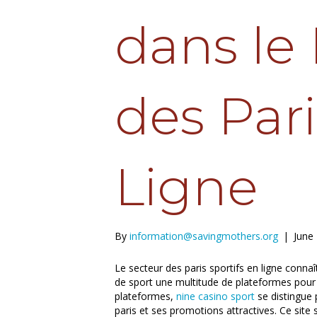
dans le
des Par
Ligne
By
information@savingmothers.org
|
June
Le secteur des paris sportifs en ligne conna
de sport une multitude de plateformes pour
plateformes,
nine casino sport
se distingue 
paris et ses promotions attractives. Ce site