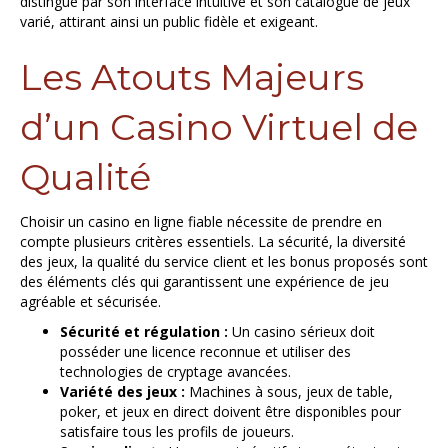
distingue par son interface intuitive et son catalogue de jeux
varié, attirant ainsi un public fidèle et exigeant.
Les Atouts Majeurs
d’un Casino Virtuel de
Qualité
Choisir un casino en ligne fiable nécessite de prendre en
compte plusieurs critères essentiels. La sécurité, la diversité
des jeux, la qualité du service client et les bonus proposés sont
des éléments clés qui garantissent une expérience de jeu
agréable et sécurisée.
Sécurité et régulation :
Un casino sérieux doit
posséder une licence reconnue et utiliser des
technologies de cryptage avancées.
Variété des jeux :
Machines à sous, jeux de table,
poker, et jeux en direct doivent être disponibles pour
satisfaire tous les profils de joueurs.