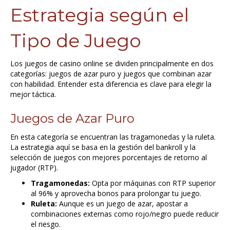
Estrategia según el
Tipo de Juego
Los juegos de casino online se dividen principalmente en dos
categorías: juegos de azar puro y juegos que combinan azar
con habilidad. Entender esta diferencia es clave para elegir la
mejor táctica.
Juegos de Azar Puro
En esta categoría se encuentran las tragamonedas y la ruleta.
La estrategia aquí se basa en la gestión del bankroll y la
selección de juegos con mejores porcentajes de retorno al
jugador (RTP).
Tragamonedas:
Opta por máquinas con RTP superior
al 96% y aprovecha bonos para prolongar tu juego.
Ruleta:
Aunque es un juego de azar, apostar a
combinaciones externas como rojo/negro puede reducir
el riesgo.