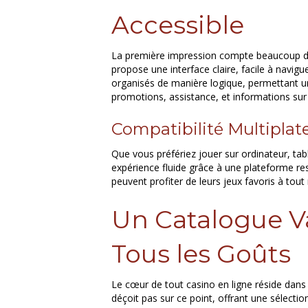
Accessible
La première impression compte beaucoup da
propose une interface claire, facile à navi
organisés de manière logique, permettant un 
promotions, assistance, et informations sur
Compatibilité Multipla
Que vous préfériez jouer sur ordinateur, t
expérience fluide grâce à une plateforme res
peuvent profiter de leurs jeux favoris à tout
Un Catalogue V
Tous les Goûts
Le cœur de tout casino en ligne réside dans 
déçoit pas sur ce point, offrant une sélecti