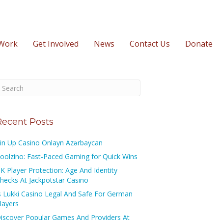
Work
Get Involved
News
Contact Us
Donate
Recent Posts
in Up Casino Onlayn Azərbaycan
oolzino: Fast‑Paced Gaming for Quick Wins
K Player Protection: Age And Identity
hecks At Jackpotstar Casino
s Lukki Casino Legal And Safe For German
layers
iscover Popular Games And Providers At