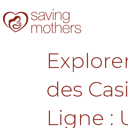
Explorer
des Cas
Ligne :