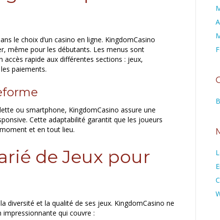
M
A
M
ns le choix d’un casino en ligne. KingdomCasino
guer, même pour les débutants. Les menus sont
F
accès rapide aux différentes sections : jeux,
 les paiements.
teforme
B
ablette ou smartphone, KingdomCasino assure une
ponsive. Cette adaptabilité garantit que les joueurs
 moment et en tout lieu.
arié de Jeux pour
L
E
C
W
la diversité et la qualité de ses jeux. KingdomCasino ne
on impressionnante qui couvre :