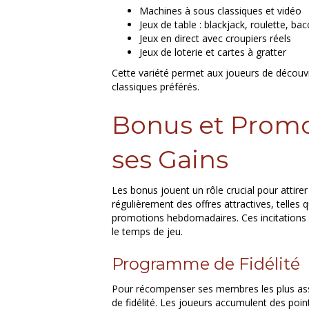
Machines à sous classiques et vidéo
Jeux de table : blackjack, roulette, bac
Jeux en direct avec croupiers réels
Jeux de loterie et cartes à gratter
Cette variété permet aux joueurs de découvr
classiques préférés.
Bonus et Promo
ses Gains
Les bonus jouent un rôle crucial pour attire
régulièrement des offres attractives, telles
promotions hebdomadaires. Ces incitations
le temps de jeu.
Programme de Fidélité
Pour récompenser ses membres les plus as
de fidélité. Les joueurs accumulent des poin