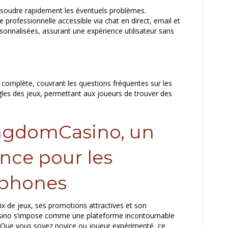
 résoudre rapidement les éventuels problèmes.
professionnelle accessible via chat en direct, email et
sonnalisées, assurant une expérience utilisateur sans
complète, couvrant les questions fréquentes sur les
gles des jeux, permettant aux joueurs de trouver des
ingdomCasino, un
nce pour les
ophones
ix de jeux, ses promotions attractives et son
sino s’impose comme une plateforme incontournable
. Que vous soyez novice ou joueur expérimenté, ce