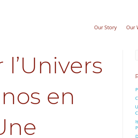
Our Story
Our 
 l’Univers
inos en
P
C
U
C
 Une
I
P
D