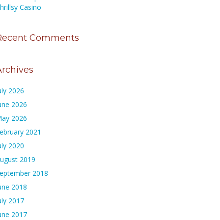
hrillsy Casino
Recent Comments
Archives
uly 2026
une 2026
ay 2026
ebruary 2021
uly 2020
ugust 2019
eptember 2018
une 2018
uly 2017
une 2017