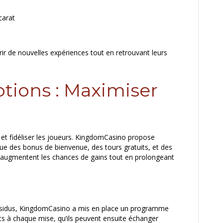
carat
ir de nouvelles expériences tout en retrouvant leurs
tions : Maximiser
r et fidéliser les joueurs. KingdomCasino propose
 que des bonus de bienvenue, des tours gratuits, et des
 augmentent les chances de gains tout en prolongeant
sidus, KingdomCasino a mis en place un programme
ts à chaque mise, qu’ils peuvent ensuite échanger