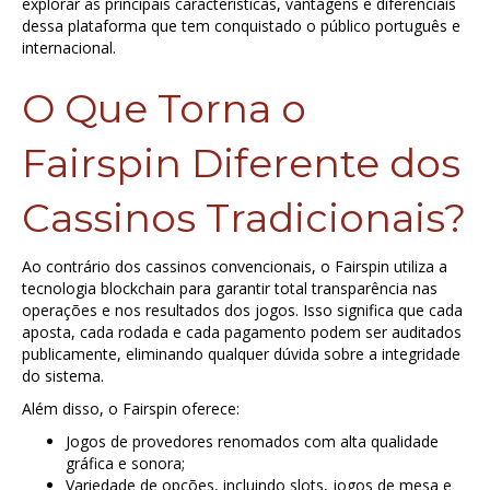
explorar as principais características, vantagens e diferenciais
dessa plataforma que tem conquistado o público português e
internacional.
O Que Torna o
Fairspin Diferente dos
Cassinos Tradicionais?
Ao contrário dos cassinos convencionais, o Fairspin utiliza a
tecnologia blockchain para garantir total transparência nas
operações e nos resultados dos jogos. Isso significa que cada
aposta, cada rodada e cada pagamento podem ser auditados
publicamente, eliminando qualquer dúvida sobre a integridade
do sistema.
Além disso, o Fairspin oferece:
Jogos de provedores renomados com alta qualidade
gráfica e sonora;
Variedade de opções, incluindo slots, jogos de mesa e