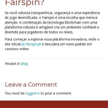
Fairspin?
Se você valoriza transparência, segurança e uma experiência
de jogo diversificada, o Fairspin é uma escolha que merece
atenção. A combinação da tecnologia blockchain com uma
plataforma robusta e amigável cria um ambiente confiável e
divertido para jogadores de todos os níveis.
Para começar a explorar essa plataforma inovadora, visite o
site oficial
pt-fairspin.pt
e descubra um novo padrão em
cassinos online.
Posted in
Blog
Leave a Comment
You must be
logged in
to post a comment.