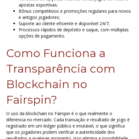
apostas esportivas;
Bônus competitivos e promoções regulares para novos
e antigos jogadores;
Suporte ao cliente eficiente e disponível 24/7;
Processos rápidos de depósito e saque, com múltiplas
opções de pagamento.
Como Funciona a
Transparência com
Blockchain no
Fairspin?
O uso da blockchain no Fairspin é o que realmente o
diferencia no mercado. Cada transação e resultado de jogo é
registrado em um ledger público e imutável, o que significa
que os jogadores podem verificar a autenticidade dos
resultados a qualquer momento. Isso elimina a possibilidade