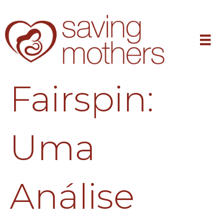
Fairspin:
Uma
Análise