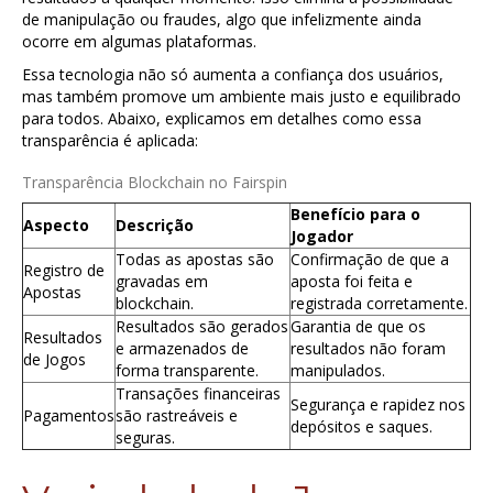
de manipulação ou fraudes, algo que infelizmente ainda
ocorre em algumas plataformas.
Essa tecnologia não só aumenta a confiança dos usuários,
mas também promove um ambiente mais justo e equilibrado
para todos. Abaixo, explicamos em detalhes como essa
transparência é aplicada:
Transparência Blockchain no Fairspin
Benefício para o
Aspecto
Descrição
Jogador
Todas as apostas são
Confirmação de que a
Registro de
gravadas em
aposta foi feita e
Apostas
blockchain.
registrada corretamente.
Resultados são gerados
Garantia de que os
Resultados
e armazenados de
resultados não foram
de Jogos
forma transparente.
manipulados.
Transações financeiras
Segurança e rapidez nos
Pagamentos
são rastreáveis e
depósitos e saques.
seguras.