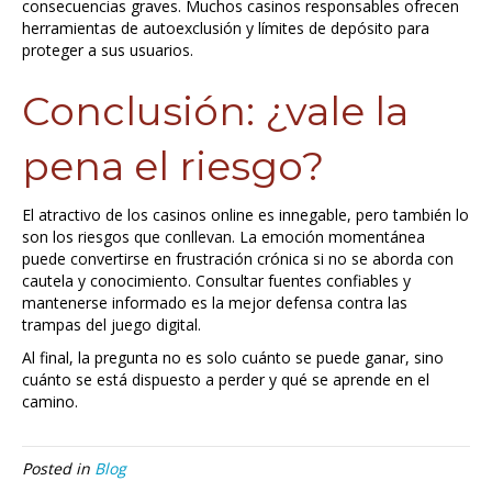
consecuencias graves. Muchos casinos responsables ofrecen
herramientas de autoexclusión y límites de depósito para
proteger a sus usuarios.
Conclusión: ¿vale la
pena el riesgo?
El atractivo de los casinos online es innegable, pero también lo
son los riesgos que conllevan. La emoción momentánea
puede convertirse en frustración crónica si no se aborda con
cautela y conocimiento. Consultar fuentes confiables y
mantenerse informado es la mejor defensa contra las
trampas del juego digital.
Al final, la pregunta no es solo cuánto se puede ganar, sino
cuánto se está dispuesto a perder y qué se aprende en el
camino.
Posted in
Blog