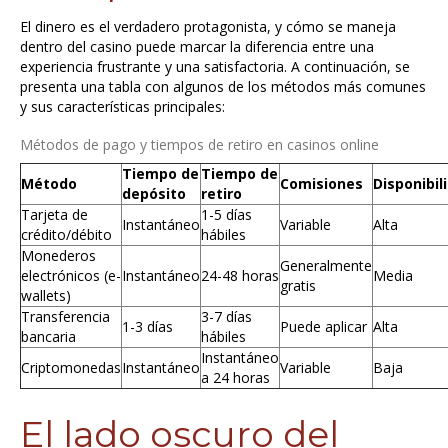
El dinero es el verdadero protagonista, y cómo se maneja
dentro del casino puede marcar la diferencia entre una
experiencia frustrante y una satisfactoria. A continuación, se
presenta una tabla con algunos de los métodos más comunes
y sus características principales:
Métodos de pago y tiempos de retiro en casinos online
Tiempo de
Tiempo de
Método
Comisiones
Disponibil
depósito
retiro
Tarjeta de
1-5 días
Instantáneo
Variable
Alta
crédito/débito
hábiles
Monederos
Generalmente
electrónicos (e-
Instantáneo
24-48 horas
Media
gratis
wallets)
Transferencia
3-7 días
1-3 días
Puede aplicar
Alta
bancaria
hábiles
Instantáneo
Criptomonedas
Instantáneo
Variable
Baja
a 24 horas
El lado oscuro del