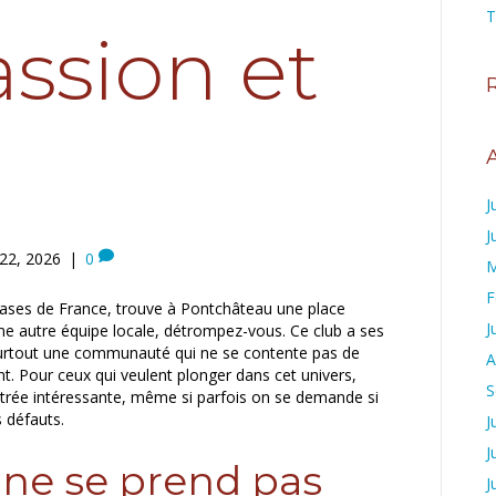
T
assion et
J
J
 22, 2026
|
0
M
F
mnases de France, trouve à Pontchâteau une place
J
 une autre équipe locale, détrompez-vous. Ce club a ses
 surtout une communauté qui ne se contente pas de
A
nt. Pour ceux qui veulent plonger dans cet univers,
S
ntrée intéressante, même si parfois on se demande si
 défauts.
J
J
 ne se prend pas
J