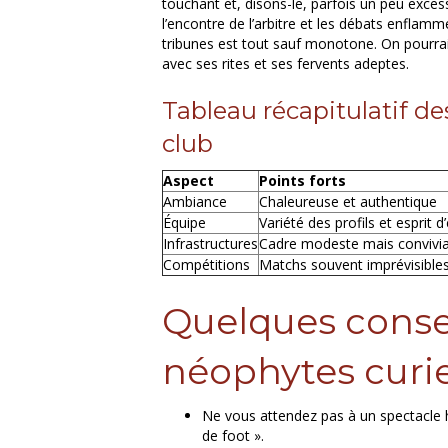
touchant et, disons-le, parfois un peu excess
l’encontre de l’arbitre et les débats enflamm
tribunes est tout sauf monotone. On pourrait
avec ses rites et ses fervents adeptes.
Tableau récapitulatif des
club
Aspect
Points forts
Ambiance
Chaleureuse et authentique
Équipe
Variété des profils et esprit d
Infrastructures
Cadre modeste mais convivia
Compétitions
Matchs souvent imprévisible
Quelques consei
néophytes curi
Ne vous attendez pas à un spectacle ho
de foot ».