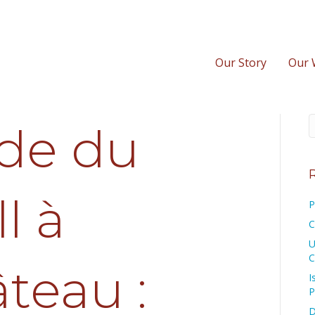
Our Story
Our 
de du
l à
P
C
U
C
teau :
I
P
D