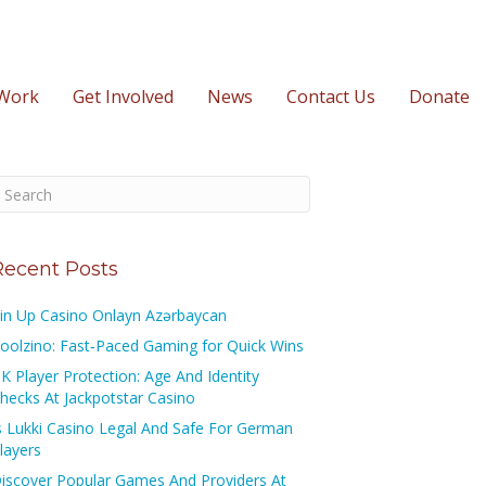
Work
Get Involved
News
Contact Us
Donate
Recent Posts
in Up Casino Onlayn Azərbaycan
oolzino: Fast‑Paced Gaming for Quick Wins
K Player Protection: Age And Identity
hecks At Jackpotstar Casino
s Lukki Casino Legal And Safe For German
layers
iscover Popular Games And Providers At