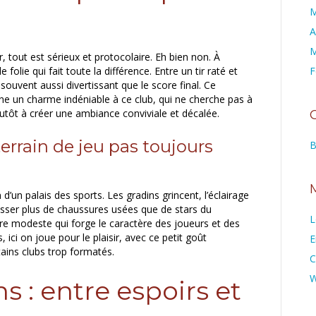
M
A
M
, tout est sérieux et protocolaire. Eh bien non. À
folie qui fait toute la différence. Entre un tir raté et
F
souvent aussi divertissant que le score final. Ce
e un charme indéniable à ce club, qui ne cherche pas à
lutôt à créer une ambiance conviviale et décalée.
terrain de jeu pas toujours
B
n d’un palais des sports. Les gradins grincent, l’éclairage
 passer plus de chaussures usées que de stars du
L
dre modeste qui forge le caractère des joueurs et des
 ici on joue pour le plaisir, avec ce petit goût
E
ains clubs trop formatés.
C
W
s : entre espoirs et