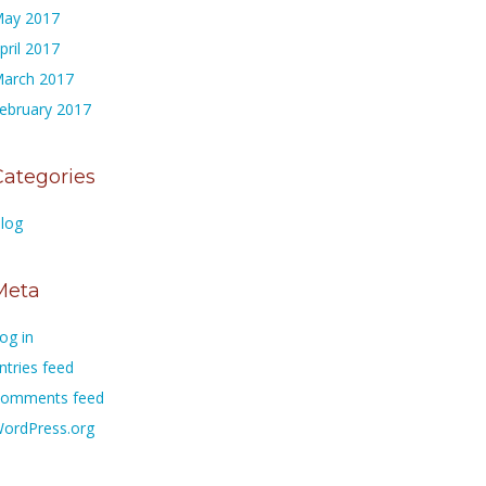
ay 2017
pril 2017
arch 2017
ebruary 2017
Categories
log
Meta
og in
ntries feed
omments feed
ordPress.org