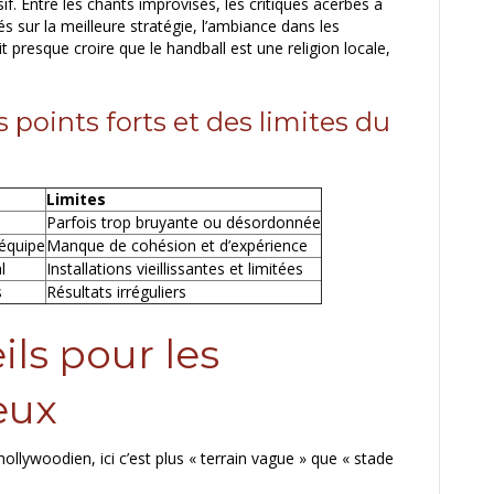
if. Entre les chants improvisés, les critiques acerbes à
és sur la meilleure stratégie, l’ambiance dans les
 presque croire que le handball est une religion locale,
 points forts et des limites du
Limites
Parfois trop bruyante ou désordonnée
’équipe
Manque de cohésion et d’expérience
l
Installations vieillissantes et limitées
s
Résultats irréguliers
ls pour les
eux
llywoodien, ici c’est plus « terrain vague » que « stade