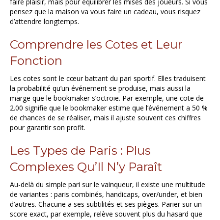
faire plaisir, mais pour équilibrer les mises des joueurs. Si vous
pensez que la maison va vous faire un cadeau, vous risquez
d’attendre longtemps.
Comprendre les Cotes et Leur
Fonction
Les cotes sont le cœur battant du pari sportif. Elles traduisent
la probabilité qu’un événement se produise, mais aussi la
marge que le bookmaker s’octroie. Par exemple, une cote de
2.00 signifie que le bookmaker estime que l’événement a 50 %
de chances de se réaliser, mais il ajuste souvent ces chiffres
pour garantir son profit.
Les Types de Paris : Plus
Complexes Qu’Il N’y Paraît
Au-delà du simple pari sur le vainqueur, il existe une multitude
de variantes : paris combinés, handicaps, over/under, et bien
d’autres. Chacune a ses subtilités et ses pièges. Parier sur un
score exact, par exemple, relève souvent plus du hasard que