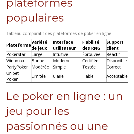
plateformes
populaires
Tableau comparatif des plateformes de poker en ligne
Variété
Interface
Fiabilité
Support
Plateforme
de jeux
utilisateur
des RNG
client
PokerStar
Large
Intuitive
Éprouvée
Réactif
Winamax
Bonne
Moderne
Certifiée
Disponible
PartyPoker
Modérée
Simple
Testée
Correct
Unibet
Limitée
Claire
Fiable
Acceptable
Poker
Le poker en ligne : un
jeu pour les
passionnés ou une