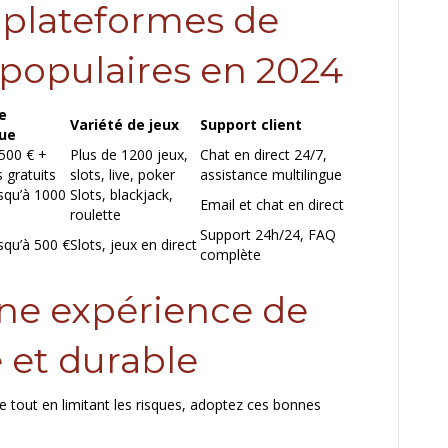
 plateformes de
 populaires en 2024
e
Variété de jeux
Support client
ue
1500 € +
Plus de 1200 jeux,
Chat en direct 24/7,
 gratuits
slots, live, poker
assistance multilingue
squ’à 1000
Slots, blackjack,
Email et chat en direct
roulette
Support 24h/24, FAQ
squ’à 500 €
Slots, jeux en direct
complète
une expérience de
 et durable
e tout en limitant les risques, adoptez ces bonnes