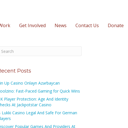
Work
Get Involved
News
Contact Us
Donate
Recent Posts
in Up Casino Onlayn Azərbaycan
oolzino: Fast‑Paced Gaming for Quick Wins
K Player Protection: Age And Identity
hecks At Jackpotstar Casino
s Lukki Casino Legal And Safe For German
layers
iscover Popular Games And Providers At