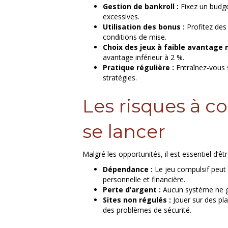
Gestion de bankroll :
Fixez un budget
excessives.
Utilisation des bonus :
Profitez des 
conditions de mise.
Choix des jeux à faible avantage 
avantage inférieur à 2 %.
Pratique régulière :
Entraînez-vous s
stratégies.
Les risques à c
se lancer
Malgré les opportunités, il est essentiel d’êt
Dépendance :
Le jeu compulsif peut 
personnelle et financière.
Perte d’argent :
Aucun système ne ga
Sites non régulés :
Jouer sur des pl
des problèmes de sécurité.