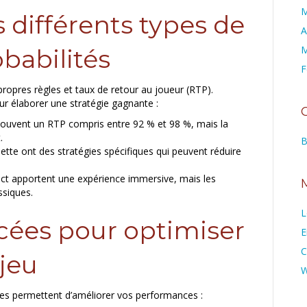
M
différents types de
A
M
obabilités
F
ropres règles et taux de retour au joueur (RTP).
r élaborer une stratégie gagnante :
souvent un RTP compris entre 92 % et 98 %, mais la
.
B
lette ont des stratégies spécifiques qui peuvent réduire
ect apportent une expérience immersive, mais les
ssiques.
L
cées pour optimiser
E
C
 jeu
W
es permettent d’améliorer vos performances :