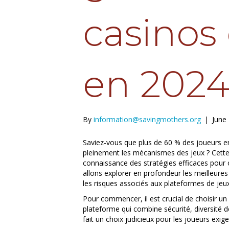
casinos
en 202
By
information@savingmothers.org
|
June
Saviez-vous que plus de 60 % des joueurs 
pleinement les mécanismes des jeux ? Cette 
connaissance des stratégies efficaces pour 
allons explorer en profondeur les meilleures
les risques associés aux plateformes de jeux
Pour commencer, il est crucial de choisir un s
plateforme qui combine sécurité, diversité d
fait un choix judicieux pour les joueurs exige