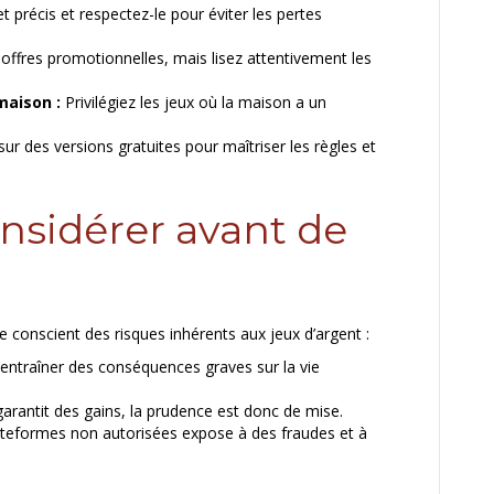
 précis et respectez-le pour éviter les pertes
offres promotionnelles, mais lisez attentivement les
maison :
Privilégiez les jeux où la maison a un
ur des versions gratuites pour maîtriser les règles et
onsidérer avant de
re conscient des risques inhérents aux jeux d’argent :
entraîner des conséquences graves sur la vie
rantit des gains, la prudence est donc de mise.
ateformes non autorisées expose à des fraudes et à