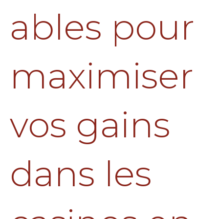
ables pour
maximiser
vos gains
dans les