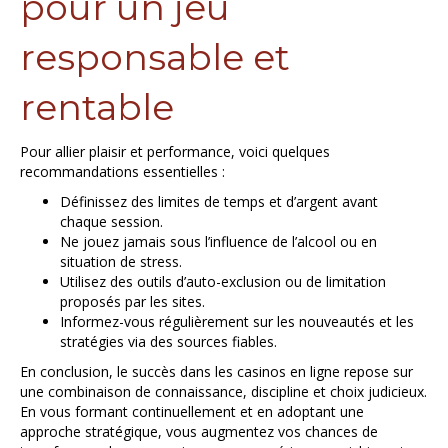
pour un jeu
responsable et
rentable
Pour allier plaisir et performance, voici quelques
recommandations essentielles :
Définissez des limites de temps et d’argent avant
chaque session.
Ne jouez jamais sous l’influence de l’alcool ou en
situation de stress.
Utilisez des outils d’auto-exclusion ou de limitation
proposés par les sites.
Informez-vous régulièrement sur les nouveautés et les
stratégies via des sources fiables.
En conclusion, le succès dans les casinos en ligne repose sur
une combinaison de connaissance, discipline et choix judicieux.
En vous formant continuellement et en adoptant une
approche stratégique, vous augmentez vos chances de