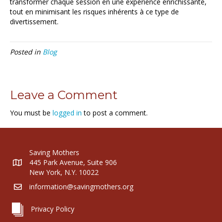
transformer chaque session en une expérience enrichissante,
tout en minimisant les risques inhérents à ce type de
divertissement.
Posted in
Blog
Leave a Comment
You must be
logged in
to post a comment.
Saving Mothers
445 Park Avenue, Suite 906
New York, N.Y. 10022
information@savingmothers.org
Privacy Policy