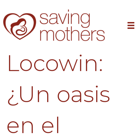
Locowin:
¿Un oasis
en el