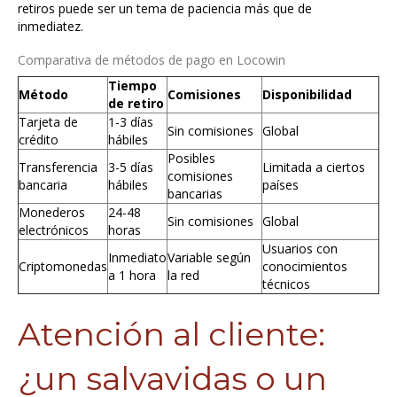
retiros puede ser un tema de paciencia más que de
inmediatez.
Comparativa de métodos de pago en Locowin
Tiempo
Método
Comisiones
Disponibilidad
de retiro
Tarjeta de
1-3 días
Sin comisiones
Global
crédito
hábiles
Posibles
Transferencia
3-5 días
Limitada a ciertos
comisiones
bancaria
hábiles
países
bancarias
Monederos
24-48
Sin comisiones
Global
electrónicos
horas
Usuarios con
Inmediato
Variable según
Criptomonedas
conocimientos
a 1 hora
la red
técnicos
Atención al cliente:
¿un salvavidas o un