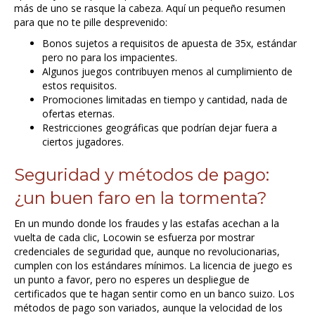
más de uno se rasque la cabeza. Aquí un pequeño resumen
para que no te pille desprevenido:
Bonos sujetos a requisitos de apuesta de 35x, estándar
pero no para los impacientes.
Algunos juegos contribuyen menos al cumplimiento de
estos requisitos.
Promociones limitadas en tiempo y cantidad, nada de
ofertas eternas.
Restricciones geográficas que podrían dejar fuera a
ciertos jugadores.
Seguridad y métodos de pago:
¿un buen faro en la tormenta?
En un mundo donde los fraudes y las estafas acechan a la
vuelta de cada clic, Locowin se esfuerza por mostrar
credenciales de seguridad que, aunque no revolucionarias,
cumplen con los estándares mínimos. La licencia de juego es
un punto a favor, pero no esperes un despliegue de
certificados que te hagan sentir como en un banco suizo. Los
métodos de pago son variados, aunque la velocidad de los