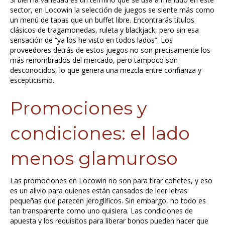
sector, en Locowin la selección de juegos se siente más como
un menú de tapas que un buffet libre. Encontrarás títulos
clásicos de tragamonedas, ruleta y blackjack, pero sin esa
sensación de “ya los he visto en todos lados”. Los
proveedores detrás de estos juegos no son precisamente los
más renombrados del mercado, pero tampoco son
desconocidos, lo que genera una mezcla entre confianza y
escepticismo.
Promociones y
condiciones: el lado
menos glamuroso
Las promociones en Locowin no son para tirar cohetes, y eso
es un alivio para quienes están cansados de leer letras
pequeñas que parecen jeroglíficos. Sin embargo, no todo es
tan transparente como uno quisiera. Las condiciones de
apuesta y los requisitos para liberar bonos pueden hacer que