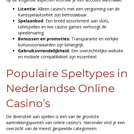
Licentie:
Alleen casino’s met een vergunning van de
Kansspelautoriteit zijn betrouwbaar.
Spelaanbod:
Een breed assortiment aan slots,
tafelspellen en live casino games verhoogt de
speelervaring.
Bonussen en promoties:
Transparante en eerlijke
bonusvoorwaarden zijn belangrijk.
Gebruiksvriendelijkheid:
Een overzichtelijke website
en mobiele compatibiliteit zijn essentieel.
Populaire Speltypes in
Nederlandse Online
Casino’s
De diversiteit aan spellen is een van de grootste
aantrekkingspunten van online casino’s. Hieronder vind je een
overzicht van de meest gespeelde categorieën: