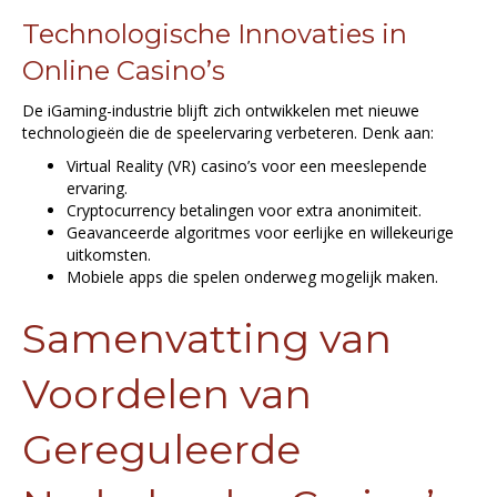
Technologische Innovaties in
Online Casino’s
De iGaming-industrie blijft zich ontwikkelen met nieuwe
technologieën die de speelervaring verbeteren. Denk aan:
Virtual Reality (VR) casino’s voor een meeslepende
ervaring.
Cryptocurrency betalingen voor extra anonimiteit.
Geavanceerde algoritmes voor eerlijke en willekeurige
uitkomsten.
Mobiele apps die spelen onderweg mogelijk maken.
Samenvatting van
Voordelen van
Gereguleerde