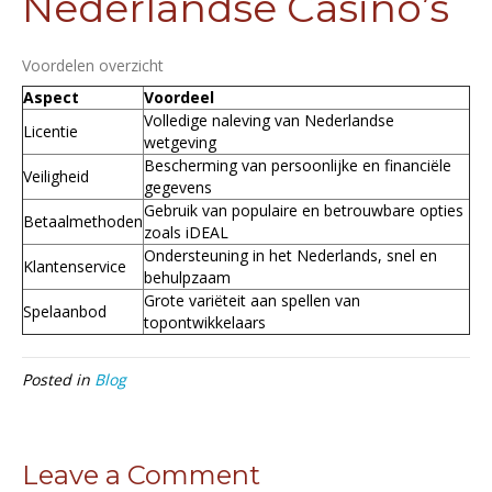
Nederlandse Casino’s
Voordelen overzicht
Aspect
Voordeel
Volledige naleving van Nederlandse
Licentie
wetgeving
Bescherming van persoonlijke en financiële
Veiligheid
gegevens
Gebruik van populaire en betrouwbare opties
Betaalmethoden
zoals iDEAL
Ondersteuning in het Nederlands, snel en
Klantenservice
behulpzaam
Grote variëteit aan spellen van
Spelaanbod
topontwikkelaars
Posted in
Blog
Leave a Comment