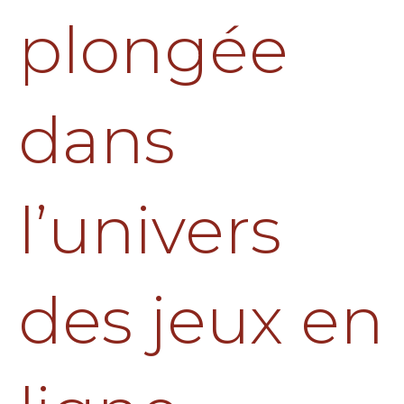
plongée
dans
l’univers
des jeux en