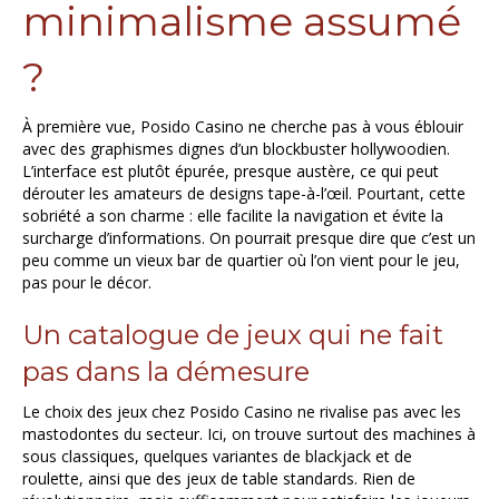
minimalisme assumé
?
À première vue, Posido Casino ne cherche pas à vous éblouir
avec des graphismes dignes d’un blockbuster hollywoodien.
L’interface est plutôt épurée, presque austère, ce qui peut
dérouter les amateurs de designs tape-à-l’œil. Pourtant, cette
sobriété a son charme : elle facilite la navigation et évite la
surcharge d’informations. On pourrait presque dire que c’est un
peu comme un vieux bar de quartier où l’on vient pour le jeu,
pas pour le décor.
Un catalogue de jeux qui ne fait
pas dans la démesure
Le choix des jeux chez Posido Casino ne rivalise pas avec les
mastodontes du secteur. Ici, on trouve surtout des machines à
sous classiques, quelques variantes de blackjack et de
roulette, ainsi que des jeux de table standards. Rien de