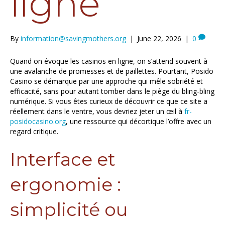
ligne
By
information@savingmothers.org
|
June 22, 2026
|
0
Quand on évoque les casinos en ligne, on s’attend souvent à
une avalanche de promesses et de paillettes. Pourtant, Posido
Casino se démarque par une approche qui mêle sobriété et
efficacité, sans pour autant tomber dans le piège du bling-bling
numérique. Si vous êtes curieux de découvrir ce que ce site a
réellement dans le ventre, vous devriez jeter un œil à
fr-
posidocasino.org
, une ressource qui décortique l’offre avec un
regard critique.
Interface et
ergonomie :
simplicité ou