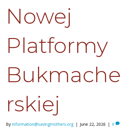
Nowej
Platformy
Bukmache
rskiej
By
information@savingmothers.org
|
June 22, 2026
|
0