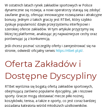
W ostatnich latach rynek zakładów sportowych w Polsce
dynamicznie się rozwija, a nowi operatorzy starają się zdobyć
zaufanie graczy, oferując innowacyjne rozwiązania i atrakcyjne
bonusy. Jednym z takich graczy jest RTBet, który szybko
zyskuje popularność dzięki przejrzystemu interfejsowi i
szerokiej ofercie zakładów. W tym artykule przyjrzymy się
bliżej tej platformie, analizując jej najważniejsze cechy oraz
porównując ją z konkurencją.
Jeśli chcesz poznać szczegóły oferty i zarejestrować się na
stronie, odwiedź oficjalny serwis
https://rtbet-pl.pl/
.
Oferta Zakładów i
Dostępne Dyscypliny
RTBet wyróżnia się bogatą ofertą zakładów sportowych,
obejmującą zarówno popularne dyscypliny, jak i niszowe
sporty. Gracze mogą obstawiać mecze piłki nożnej,
koszykówki, tenisa, a także e-sporty, co jest coraz bardziej
pożądaną kategorią wśród młodszych użytkowników.