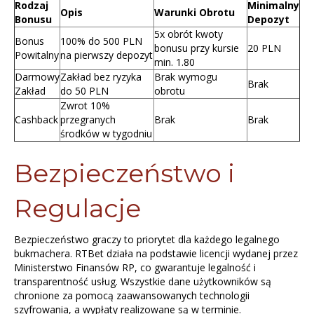
Rodzaj
Minimalny
Opis
Warunki Obrotu
Bonusu
Depozyt
5x obrót kwoty
Bonus
100% do 500 PLN
bonusu przy kursie
20 PLN
Powitalny
na pierwszy depozyt
min. 1.80
Darmowy
Zakład bez ryzyka
Brak wymogu
Brak
Zakład
do 50 PLN
obrotu
Zwrot 10%
Cashback
przegranych
Brak
Brak
środków w tygodniu
Bezpieczeństwo i
Regulacje
Bezpieczeństwo graczy to priorytet dla każdego legalnego
bukmachera. RTBet działa na podstawie licencji wydanej przez
Ministerstwo Finansów RP, co gwarantuje legalność i
transparentność usług. Wszystkie dane użytkowników są
chronione za pomocą zaawansowanych technologii
szyfrowania, a wypłaty realizowane są w terminie.