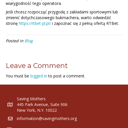
wiarygodność tego operatora.
Jeśli chcesz rozpocząć przygodę z zakładami sportowymi lub
zmienić dotychczasowego bukmachera, warto odwiedzić
stronę
https://rtbet-pl.pl/
i zapoznać się z pełną ofertą RTBet.
Posted in
Blog
Leave a Comment
You must be
logged in
to post a comment.
Saving Mothers
445 Park Avenue, Suite 906
New York, N.Y. 10022
information@savingmothers.org