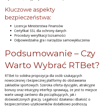
Kluczowe aspekty
bezpieczeństwa:
Licencja Ministerstwa Finansów
Certyfikat SSL dla ochrony danych
Procedury weryfikacji tożsamości
Odpowiedzialna gra i narzędzia samowykluczenia
Podsumowanie – Czy
Warto Wybrać RTBet?
RTBet to solidna propozycja dla osób szukających
nowoczesnej i bezpiecznej platformy do obstawiania
zakładów sportowych. Szeroka oferta dyscyplin, atrakcyjne
bonusy oraz intuicyjny interfejs sprawiają, że jest to miejsce
warte uwagi zarówno dla początkujących, jak i
doświadczonych graczy. Legalność działania i dbałość o
bezpieczeństwo użytkowników dodatkowo podnoszą